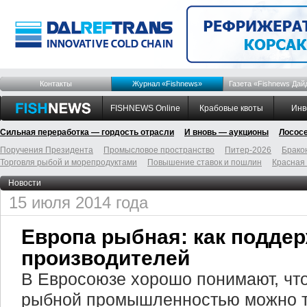
Контакты
Журнал «Fishnews»
Газета «Fishnews Дай
FISHNEWS Online
Крабовые квоты
Инв
Сильная переработка — гордость отрасли
И вновь — аукционы
Лосос
Поручения Президента
Промысловое пространство
Питер-2026
Брако
Торговля рыбой и морепродуктами
Повышение ставок и пошлин
Красная
Новости
15 июля 2014 года
Европа рыбная: как подде
производителей
В Евросоюзе хорошо понимают, чт
рыбной промышленностью можно т