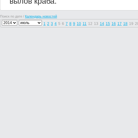
вылов краба.
Поиск по дате /
Календарь новостей
1
2
3
4
5
6
7
8
9
10
11
12
13
14
15
16
17
18
19
2