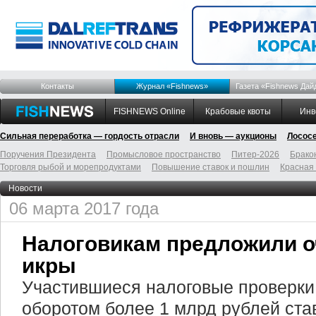
Контакты
Журнал «Fishnews»
Газета «Fishnews Дай
FISHNEWS Online
Крабовые квоты
Инв
Сильная переработка — гордость отрасли
И вновь — аукционы
Лосос
Поручения Президента
Промысловое пространство
Питер-2026
Брако
Торговля рыбой и морепродуктами
Повышение ставок и пошлин
Красная
Новости
06 марта 2017 года
Налоговикам предложили о
икры
Участившиеся налоговые проверки
оборотом более 1 млрд рублей ста