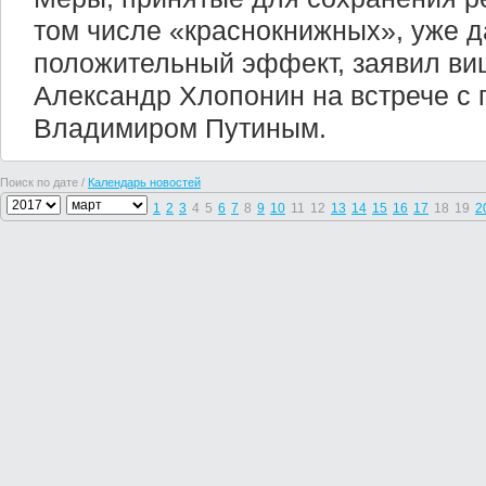
том числе «краснокнижных», уже 
положительный эффект, заявил ви
Александр Хлопонин на встрече с
Владимиром Путиным.
Поиск по дате /
Календарь новостей
1
2
3
4
5
6
7
8
9
10
11
12
13
14
15
16
17
18
19
2