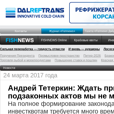
Контакты
Журнал «Fishnews»
Газета «Fishnews Дай
FISHNEWS Online
Крабовые квоты
Инв
Сильная переработка — гордость отрасли
И вновь — аукционы
Лосос
Поручения Президента
Промысловое пространство
Питер-2026
Брако
Торговля рыбой и морепродуктами
Повышение ставок и пошлин
Красная
Новости
24 марта 2017 года
Андрей Тетеркин: Ждать п
подзаконных актов мы не 
На полное формирование законода
инвестквотам требуется много врем