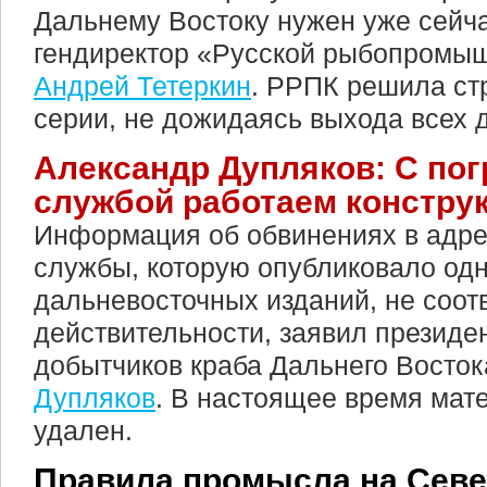
Дальнему Востоку нужен уже сейча
гендиректор «Русской рыбопромы
Андрей Тетеркин
. РРПК решила ст
серии, не дожидаясь выхода всех 
Александр Дупляков: С по
службой работаем констру
Информация об обвинениях в адре
службы, которую опубликовало одн
дальневосточных изданий, не соот
действительности, заявил президе
добытчиков краба Дальнего Восто
Дупляков
. В настоящее время мат
удален.
Правила промысла на Сев