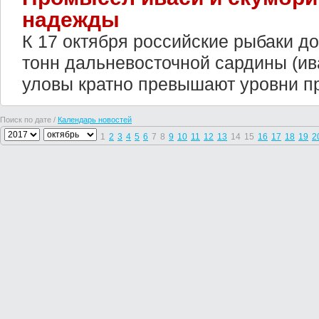
надежды
К 17 октября российские рыбаки д
тонн дальневосточной сардины (ив
уловы кратно превышают уровни пр
Поиск по дате /
Календарь новостей
1
2
3
4
5
6
7
8
9
10
11
12
13
14
15
16
17
18
19
2