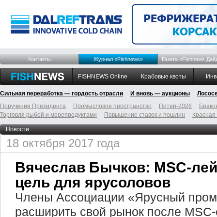
Контакты
Журнал «Fishnews»
Газета «Fishnews Дай
FISHNEWS Online
Крабовые квоты
Инв
Сильная переработка — гордость отрасли
И вновь — аукционы
Лосос
Поручения Президента
Промысловое пространство
Питер-2026
Брако
Торговля рыбой и морепродуктами
Повышение ставок и пошлин
Красная
Новости
18 октября 2017 года
Вячеслав Бычков: MSC-лей
цель для ярусоловов
Члены Ассоциации «Ярусный пром
расширить свой рынок после MSC