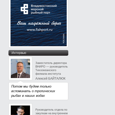
Интервью
Заместитель директора
ВНИРО — руководитель
Тихоокеанского
филиала института
Алексей БАЙТАЛЮК
Потом мы будем только
вспоминать о тропических
рыбах в наших водах
Руководитель отдела по
закупкам на внутреннем