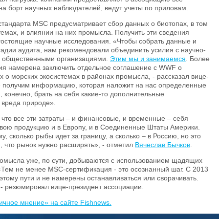
а борт научных наблюдателей, ведут учеты по приловам.
тандарта MSC предусматривает сбор данных о биотопах, в том
темах, и влиянии на них промысла. Получить эти сведения
гостоящие научные исследования. «Чтобы собрать данные и
адии аудита, нам рекомендовали объединить усилия с научно-
и общественными организациями.
Этим мы и занимаемся
. Более
ция намерена заключить отдельное соглашение с WWF о
 о морских экосистемах в районах промысла, - рассказал вице-
те получим информацию, которая наложит на нас определенные
, конечно, брать на себя какие-то дополнительные
ь вреда природе».
что все эти затраты – и финансовые, и временные – себя
вою продукцию и в Европу, и в Соединенные Штаты Америки.
, сколько рыбы идет за границу, а сколько – в Россию, но это
 что рынок нужно расширять», - отметил
Вячеслав Бычков
.
ромысла уже, по сути, добываются с использованием щадящих
«Тем не менее MSC-сертификация - это осознанный шаг. С 2013
этому пути и не намерены останавливаться или сворачивать.
, - резюмировал вице-президент ассоциации.
Личное мнение» на сайте Fishnews.