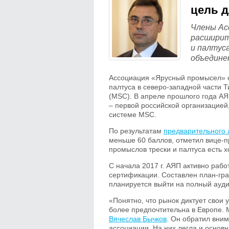
цель д
Члены Ас
расширит
и палтус
объедине
Ассоциация «Ярусный промысел» с 
палтуса в северо-западной части Т
(MSC). В апреле прошлого года А
– первой российской организацие
системе MSC.
По результатам
предварительного 
меньше 60 баллов, отметил вице-
промыслов трески и палтуса есть 
С начала 2017 г. АЯП активно раб
сертификации. Составлен план-гра
планируется выйти на полный ауди
«Понятно, что рынок диктует свои
более предпочтительна в Европе. 
Вячеслав Бычков
. Он обратил вни
ассоциации. На них легла и основ