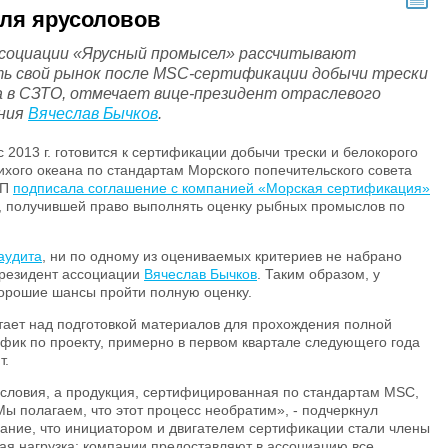
ля ярусоловов
социации «Ярусный промысел» рассчитывают
ь свой рынок после MSC-сертификации добычи трески
а в СЗТО, отмечает вице-президент отраслевого
ния
Вячеслав Бычков
.
2013 г. готовится к сертификации добычи трески и белокорого
ихого океана по стандартам Морского попечительского совета
ЯП
подписала соглашение с компанией «Морская сертификация»
й, получившей право выполнять оценку рыбных промыслов по
аудита
, ни по одному из оцениваемых критериев не набрано
президент ассоциации
Вячеслав Бычков
. Таким образом, у
хорошие шансы пройти полную оценку.
отает над подготовкой материалов для прохождения полной
фик по проекту, примерно в первом квартале следующего года
т.
 условия, а продукция, сертифицированная по стандартам MSC,
Мы полагаем, что этот процесс необратим», - подчеркнул
мание, что инициатором и двигателем сертификации стали члены
ная нагрузка: компании предоставляют в ассоциацию все