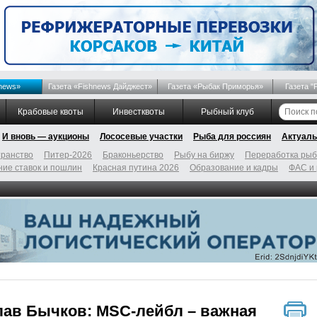
news»
Газета «Fishnews Дайджест»
Газета «Рыбак Приморья»
Газета "
Крабовые квоты
Инвестквоты
Рыбный клуб
И вновь — аукционы
Лососевые участки
Рыба для россиян
Актуаль
ранство
Питер-2026
Браконьерство
Рыбу на биржу
Переработка ры
ие ставок и пошлин
Красная путина 2026
Образование и кадры
ФАС и
лав Бычков: MSC-лейбл – важная