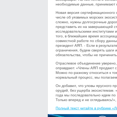
необходимые данные, принимают н
Новая версия сертификационного с
числе об уязвимых морских экосис
сложно, нужны долгосрочные доро
представить их на завершающей ст
исследовательскими институтами 
того, в ближайшее время ассоциа
совместной работе по сбору данных
президент АЯП. - Если в результа
ограничения, будем сверять шаги и
обязательства, чтобы не причинит
Отраслевое объединение уверено, 
оправдают. «Члены АЯП продают с
Можно по-разному относиться к тому
нормальный процесс, мы полагаем,
Он добавил, что уловы ярусного п
орудий, без ущерба экосистемам. 
года мы последовательно идем по 
Только вперед и не оглядываясь!»
Полный текст читайте в рубрике «