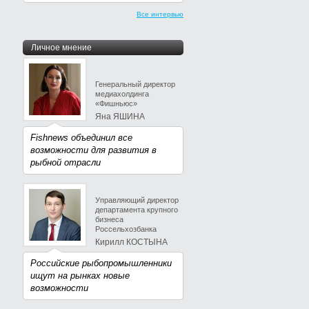
Все интервью
Личное мнение
Генеральный директор
медиахолдинга
«Фишньюс»
Яна ЯШИНА
Fishnews объединил все
возможности для развития в
рыбной отрасли
Управляющий директор
департамента крупного
бизнеса
Россельхозбанка
Кирилл КОСТЫНА
Российские рыбопромышленники
ищут на рынках новые
возможности