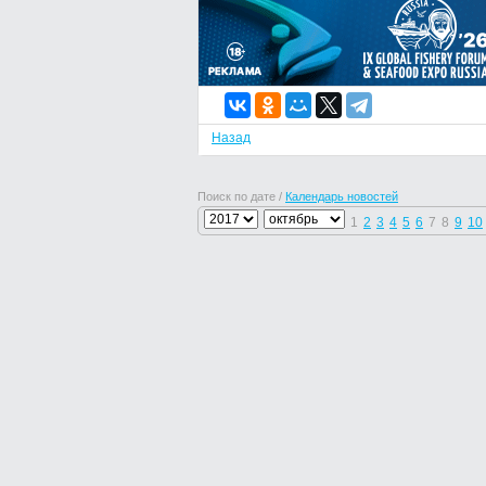
Назад
Поиск по дате /
Календарь новостей
1
2
3
4
5
6
7
8
9
10