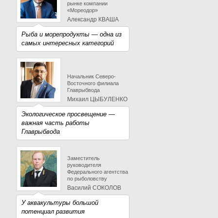
рынке компании
«Мореодор»
Александр КВАША
Рыба и морепродукты — одна из
самых интересных категорий
Начальник Северо-
Восточного филиала
Главрыбвода
Михаил ЦЫБУЛЕНКО
Экологическое просвещение —
важная часть работы
Главрыбвода
Заместитель
руководителя
Федерального агентства
по рыболовству
Василий СОКОЛОВ
У аквакультуры большой
потенциал развития