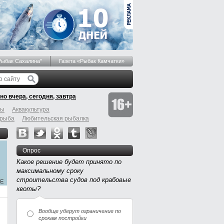
Рыбак Сахалина"
Газета «Рыбак Камчатки»
но вчера, сегодня, завтра
бы
Аквакультура
 рыба
Любительская рыбалка
Опрос
Какое решение будет принято по
максимальному сроку
строительства судов под крабовые
квоты?
Вообще уберут ограничение по
срокам постройки