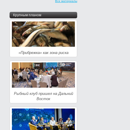
Все материалы
Крупным планом
«Прибрежка» как зона риска
Рыбный клуб пришел на Дальний
Восток