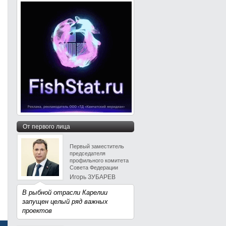
От первого лица
Первый заместитель
председателя
профильного комитета
Совета Федерации
Игорь ЗУБАРЕВ
В рыбной отрасли Карелии
запущен целый ряд важных
проектов