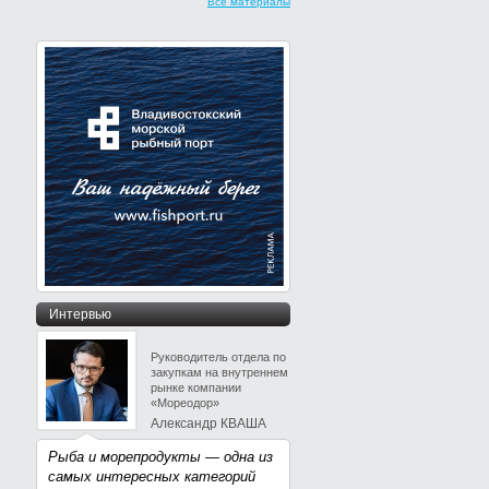
Все материалы
Интервью
Руководитель отдела по
закупкам на внутреннем
рынке компании
«Мореодор»
Александр КВАША
Рыба и морепродукты — одна из
самых интересных категорий