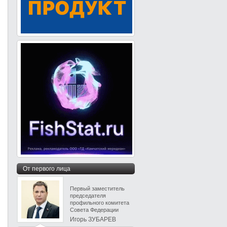
От первого лица
Первый заместитель
председателя
профильного комитета
Совета Федерации
Игорь ЗУБАРЕВ