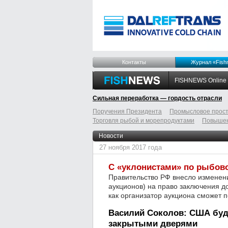
Контакты
Журнал «Fish
FISHNEWS Online
Сильная переработка — гордость отрасли
Поручения Президента
Промысловое прост
Торговля рыбой и морепродуктами
Повышен
odnoklassniki
tumblr
livejournal
Новости
27 ноября 2017 года
С «уклонистами» по рыбово
Правительство РФ внесло изменени
аукционов) на право заключения д
как организатор аукциона сможет п
Василий Соколов: США буд
закрытыми дверями