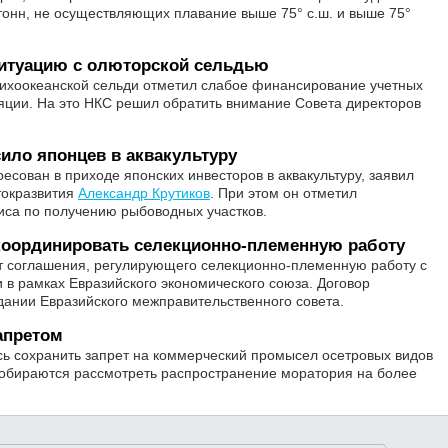
онн, не осуществляющих плавание выше 75° с.ш. и выше 75°
ситуацию с олюторской сельдью
тихоокеанской сельди отметил слабое финансирование учетных
яции. На это НКС решил обратить внимание Совета директоров
ило японцев в аквакультуру
есован в приходе японских инвесторов в аквакультуру, заявил
токразвития
Александр Крутиков
. При этом он отметил
иса по получению рыбоводных участков.
оординировать селекционно-племенную работу
т соглашения, регулирующего селекционно-племенную работу с
в рамках Евразийского экономического союза. Договор
дании Евразийского межправительственного совета.
апретом
ь сохранить запрет на коммерческий промысел осетровых видов
собираются рассмотреть распространение моратория на более