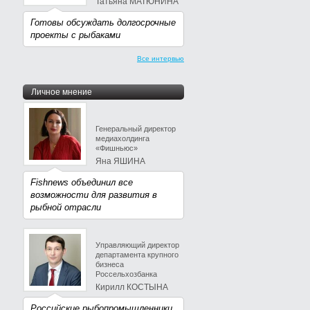
Татьяна МАТЮНИНА
Готовы обсуждать долгосрочные
проекты с рыбаками
Все интервью
Личное мнение
Генеральный директор
медиахолдинга
«Фишньюс»
Яна ЯШИНА
Fishnews объединил все
возможности для развития в
рыбной отрасли
Управляющий директор
департамента крупного
бизнеса
Россельхозбанка
Кирилл КОСТЫНА
Российские рыбопромышленники