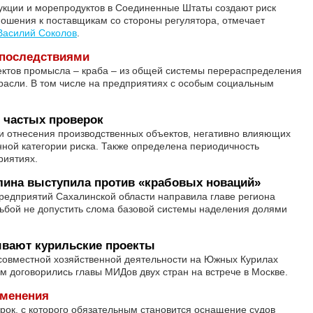
укции и морепродуктов в Соединенные Штаты создают риск
ношения к поставщикам со стороны регулятора, отмечает
Василий Соколов
.
 последствиями
ектов промысла – краба – из общей системы перераспределения
отрасли. В том числе на предприятиях с особым социальным
 частых проверок
и отнесения производственных объектов, негативно влияющих
ной категории риска. Также определена периодичность
риятиях.
лина выступила против «крабовых новаций»
дприятий Сахалинской области направила главе региона
ьбой не допустить слома базовой системы наделения долями
ывают курильские проекты
 совместной хозяйственной деятельности на Южных Курилах
м договорились главы МИДов двух стран на встрече в Москве.
зменения
рок, с которого обязательным становится оснащение судов