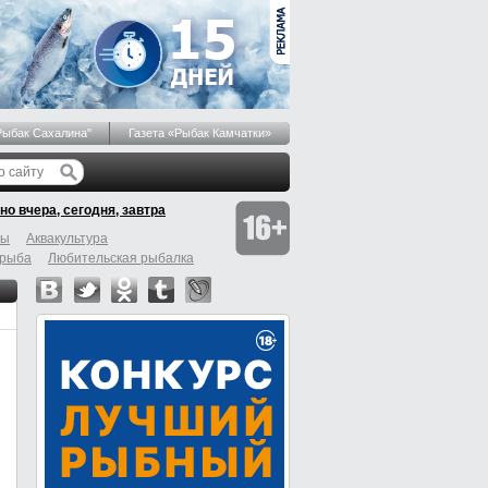
Рыбак Сахалина"
Газета «Рыбак Камчатки»
но вчера, сегодня, завтра
бы
Аквакультура
 рыба
Любительская рыбалка