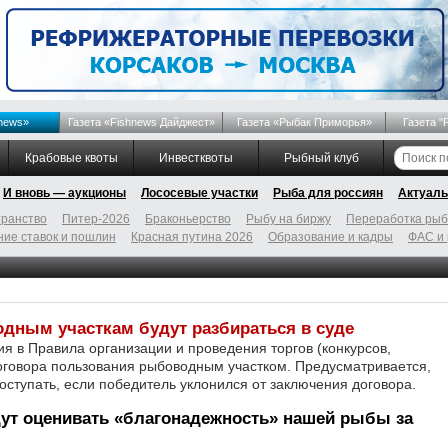
news»
Газета «Fishnews Дайджест»
Газета «Рыбак Приморья»
Газета "
Крабовые квоты
Инвестквоты
Рыбный клуб
И вновь — аукционы
Лососевые участки
Рыба для россиян
Актуаль
ранство
Питер-2026
Браконьерство
Рыбу на биржу
Переработка ры
ие ставок и пошлин
Красная путина 2026
Образование и кадры
ФАС и
дным участкам будут разбираться в суде
я в Правила организации и проведения торгов (конкурсов,
оговора пользования рыбоводным участком. Предусматривается,
оступать, если победитель уклонился от заключения договора.
ут оценивать «благонадежность» нашей рыбы за