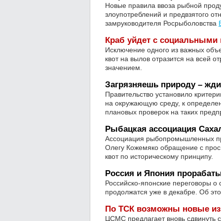
Новые правила ввоза рыбной прод
злоупотреблений и предвзятого от
замруководителя Росрыболовства
Краб уйдет с социальными
Исключение одного из важных объ
квот на вылов отразится на всей 
значением.
Загрязняешь природу – жди
Правительство установило критери
на окружающую среду, к определен
плановых проверок на таких предп
Рыбацкая ассоциация Саха
Ассоциация рыбопромышленных пре
Олегу Кожемяко обращение с прос
квот по историческому принципу.
Россия и Япония прорабат
Российско-японские переговоры о
продолжатся уже в декабре. Об это
По ТСК возможны новые и
ЦСМС предлагает вновь сдвинуть с