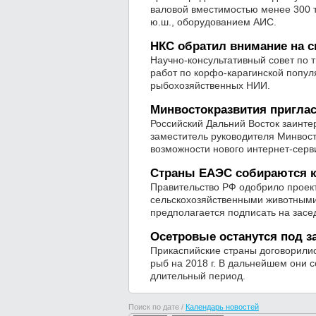
валовой вместимостью менее 300 т
ю.ш., оборудованием АИС.
НКС обратил внимание на 
Научно-консультативный совет по 
работ по корфо-карагинской попул
рыбохозяйственных НИИ.
Минвостокразвития приглас
Российский Дальний Восток заинтер
заместитель руководителя Минвос
возможности нового интернет-серв
Страны ЕАЭС собираются к
Правительство РФ одобрило проек
сельскохозяйственными животными 
предполагается подписать на засе
Осетровые останутся под з
Прикаспийские страны договорилис
рыб на 2018 г. В дальнейшем они 
длительный период.
Поиск по дате /
Календарь новостей