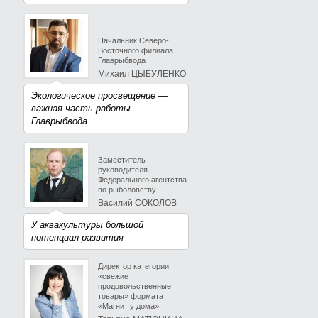
Начальник Северо-
Восточного филиала
Главрыбвода
Михаил ЦЫБУЛЕНКО
Экологическое просвещение —
важная часть работы
Главрыбвода
Заместитель
руководителя
Федерального агентства
по рыболовству
Василий СОКОЛОВ
У аквакультуры большой
потенциал развития
Директор категории
«свежие
продовольственные
товары» формата
«Магнит у дома»