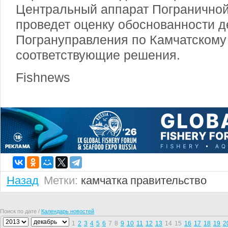
Центральный аппарат Погранично
проведет оценку обоснованности д
Погрануправления по Камчатскому
соответствующие решения.
Fishnews
Назад
Метки:
камчатка
правительство
Поиск по дате /
Календарь новостей
1
2
3
4
5
6
7
8
9
10
11
12
13
14
15
16
17
18
19
2