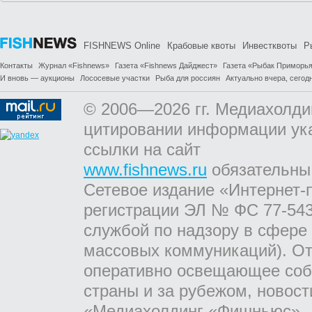
FISHNEWS Online
Крабовые квоты
Инвестквоты
Р
Контакты
Журнал «Fishnews»
Газета «Fishnews Дайджест»
Газета «Рыбак Приморь
И вновь — аукционы
Лососевые участки
Рыба для россиян
Актуально вчера, сегодн
© 2006—2026 гг. Медиахолди
цитировании информации ук
ссылки на сайт
www.fishnews.ru
обязательны
Сетевое издание «Интернет-
регистрации ЭЛ № ФС 77-543
службой по надзору в сфере
массовых коммуникаций). От
оперативно освещающее соб
страны и за рубежом, новос
«Медиахолдинг «Фишньюс». А