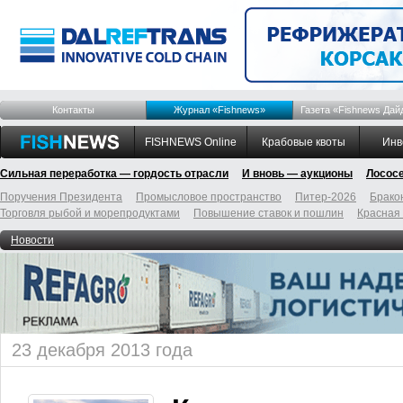
Контакты
Журнал «Fishnews»
Газета «Fishnews Дай
FISHNEWS Online
Крабовые квоты
Инв
Сильная переработка — гордость отрасли
И вновь — аукционы
Лосос
Поручения Президента
Промысловое пространство
Питер-2026
Брако
Торговля рыбой и морепродуктами
Повышение ставок и пошлин
Красная
Новости
23 декабря 2013 года