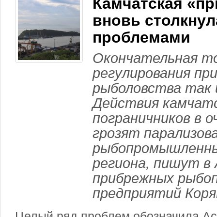
Камчатская «п
вновь столкнул
проблемами
Окончательная то
регулирования пр
рыболовства так 
Действия камчат
пограничников в о
грозят парализов
рыбопромышленны
региона, пишут в
прибрежных рыбо
предприятий Коряк
Целый ряд проблем обозначила А