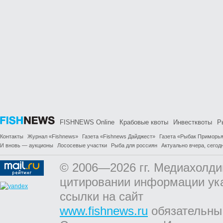
FISHNEWS Online
Крабовые квоты
Инвестквоты
Р
Контакты
Журнал «Fishnews»
Газета «Fishnews Дайджест»
Газета «Рыбак Приморь
И вновь — аукционы
Лососевые участки
Рыба для россиян
Актуально вчера, сегодн
© 2006—2026 гг. Медиахолди
цитировании информации ук
ссылки на сайт
www.fishnews.ru
обязательны