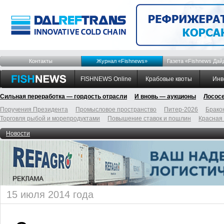
Контакты
Журнал «Fishnews»
Газета «Fishnews Дай
FISHNEWS Online
Крабовые квоты
Инв
Сильная переработка — гордость отрасли
И вновь — аукционы
Лосос
Поручения Президента
Промысловое пространство
Питер-2026
Брако
Торговля рыбой и морепродуктами
Повышение ставок и пошлин
Красная
Новости
15 июля 2014 года