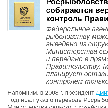
Росрыболовст
собираются вер
контроль Прав
Федеральное аген
рыболовству мож
выведено из стру
Министерства сел
и передано в прям
Правительству. М
планирует остави
контролем только
Напомним, в 2008 г. президент
Дми
подписал указ о переводе Росрыбо
Министерства сельского хозяйства