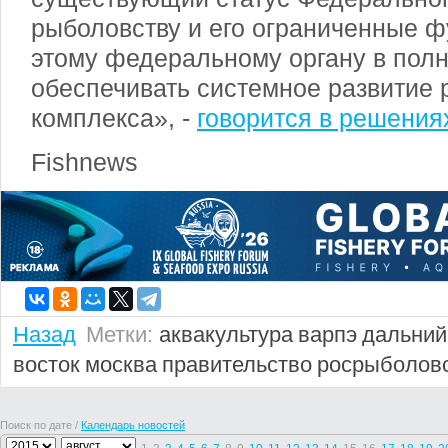
рыболовству и его ограниченные ф
этому федеральному органу в пол
обеспечивать системное развитие 
комплекса», -
говорится в решения
Fishnews
Назад
Метки:
аквакультура
варпэ
дальний
восток
москва
правительство
росрыболов
Поиск по дате /
Календарь новостей