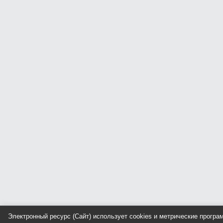
Электронный ресурс (Сайт) использует cookies и метрические прогр