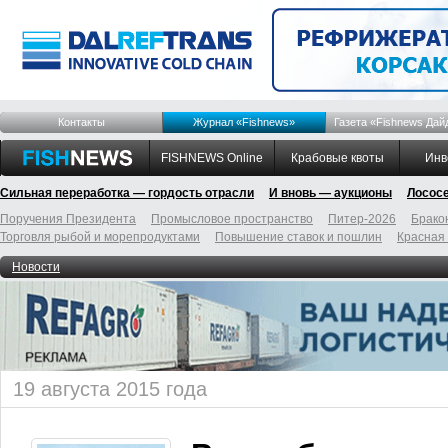
Контакты
Журнал «Fishnews»
Газета «Fishnews Дай
FISHNEWS Online
Крабовые квоты
Инв
Сильная переработка — гордость отрасли
И вновь — аукционы
Лосос
Поручения Президента
Промысловое пространство
Питер-2026
Брако
Торговля рыбой и морепродуктами
Повышение ставок и пошлин
Красная
Новости
19 августа 2015 года