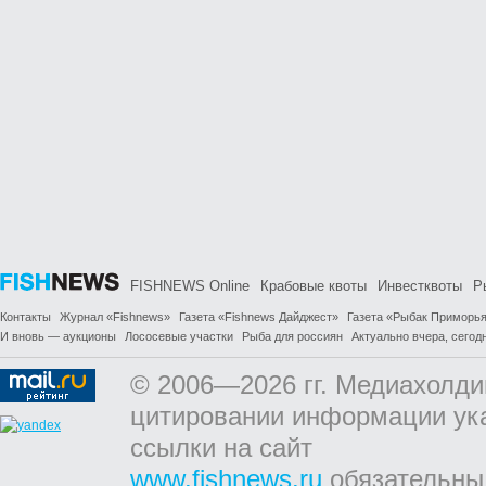
FISHNEWS Online
Крабовые квоты
Инвестквоты
Р
Контакты
Журнал «Fishnews»
Газета «Fishnews Дайджест»
Газета «Рыбак Приморь
И вновь — аукционы
Лососевые участки
Рыба для россиян
Актуально вчера, сегодн
© 2006—2026 гг. Медиахолди
цитировании информации ук
ссылки на сайт
www.fishnews.ru
обязательны