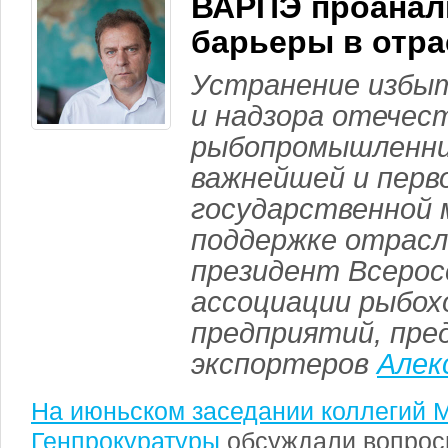
ВАРПЭ проанал
барьеры в отра
Устранение избы
и надзора отечес
рыбопромышленн
важнейшей и перв
государственной 
поддержке отрасл
президент Всерос
ассоциации рыбох
предприятий, пре
экспортеров
Алек
На июньском заседании коллегий 
Генпрокуратуры
обсуждали вопрос