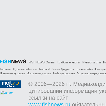
FISHNEWS Online
Крабовые квоты
Инвестквоты
Р
Контакты
Журнал «Fishnews»
Газета «Fishnews Дайджест»
Газета «Рыбак Приморь
И вновь — аукционы
Лососевые участки
Рыба для россиян
Актуально вчера, сегодн
© 2006—2026 гг. Медиахолди
цитировании информации ук
ссылки на сайт
www.fishnews.ru
обязательны