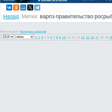
Назад
Метки:
варпэ
правительство
росры
Поиск по дате /
Календарь новостей
1
2
3
4
5
6
7
8
9
10
11
12
13
14
15
16
17
18
19
2