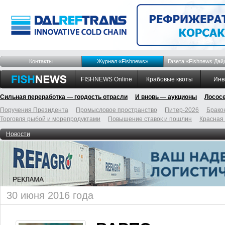
Контакты
Журнал «Fishnews»
Газета «Fishnews Дай
FISHNEWS Online
Крабовые квоты
Инв
Сильная переработка — гордость отрасли
И вновь — аукционы
Лосос
Поручения Президента
Промысловое пространство
Питер-2026
Брако
Торговля рыбой и морепродуктами
Повышение ставок и пошлин
Красная
Новости
30 июня 2016 года