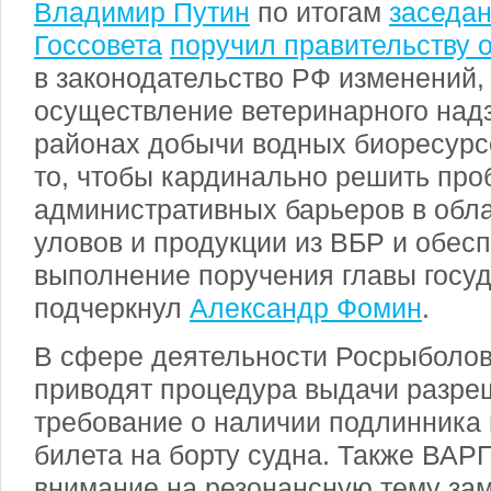
Владимир Путин
по итогам
заседа
Госсовета
поручил правительству 
в законодательство РФ изменений
осуществление ветеринарного над
районах добычи водных биоресурс
то, чтобы кардинально решить про
административных барьеров в обла
уловов и продукции из ВБР и обес
выполнение поручения главы госуд
подчеркнул
Александр Фомин
.
В сфере деятельности Росрыболов
приводят процедура выдачи разре
требование о наличии подлинника
билета на борту судна. Также ВАР
внимание на резонансную тему за