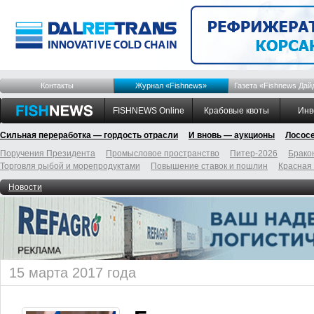
Контакты
Журнал «Fishnews»
Газета «Fishnews Дай
FISHNEWS Online
Крабовые квоты
Инв
Сильная переработка — гордость отрасли
И вновь — аукционы
Лосос
Поручения Президента
Промысловое пространство
Питер-2026
Брако
Торговля рыбой и морепродуктами
Повышение ставок и пошлин
Красная
Новости
15 марта 2017 года