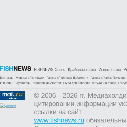
FISHNEWS Online
Крабовые квоты
Инвестквоты
Р
Контакты
Журнал «Fishnews»
Газета «Fishnews Дайджест»
Газета «Рыбак Приморь
И вновь — аукционы
Лососевые участки
Рыба для россиян
Актуально вчера, сегодн
© 2006—2026 гг. Медиахолди
цитировании информации ук
ссылки на сайт
www.fishnews.ru
обязательны