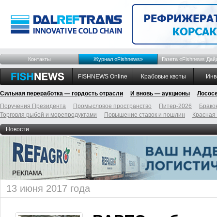
Контакты
Журнал «Fishnews»
Газета «Fishnews Дай
FISHNEWS Online
Крабовые квоты
Инв
Сильная переработка — гордость отрасли
И вновь — аукционы
Лосос
Поручения Президента
Промысловое пространство
Питер-2026
Брако
Торговля рыбой и морепродуктами
Повышение ставок и пошлин
Красная
Новости
13 июня 2017 года