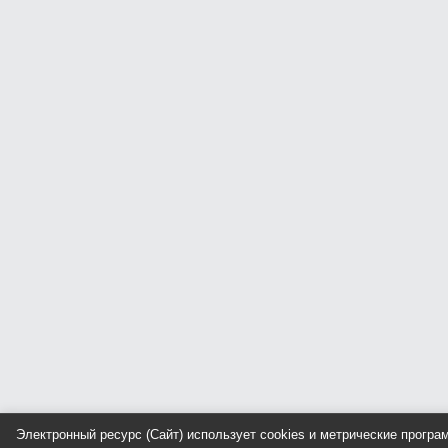
Электронный ресурс (Сайт) использует cookies и метрические прогр