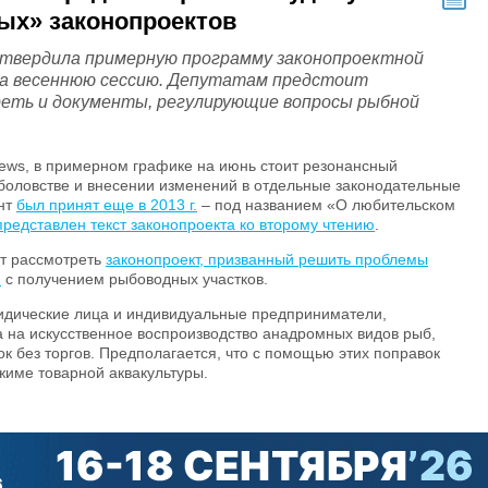
ых» законопроектов
утвердила примерную программу законопроектной
а весеннюю сессию. Депутатам предстоит
еть и документы, регулирующие вопросы рыбной
ews, в примерном графике на июнь стоит резонансный
боловстве и внесении изменений в отдельные законодательные
ент
был принят еще в 2013 г.
– под названием «О любительском
представлен текст законопроекта ко второму чтению
.
ут рассмотреть
законопроект, призванный решить проблемы
я
с получением рыбоводных участков.
ридические лица и индивидуальные предприниматели,
 на искусственное воспроизводство анадромных видов рыб,
к без торгов. Предполагается, что с помощью этих поправок
жиме товарной аквакультуры.