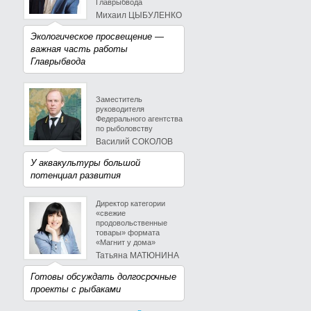
Главрыбвода
Михаил ЦЫБУЛЕНКО
Экологическое просвещение —
важная часть работы
Главрыбвода
Заместитель
руководителя
Федерального агентства
по рыболовству
Василий СОКОЛОВ
У аквакультуры большой
потенциал развития
Директор категории
«свежие
продовольственные
товары» формата
«Магнит у дома»
Татьяна МАТЮНИНА
Готовы обсуждать долгосрочные
проекты с рыбаками