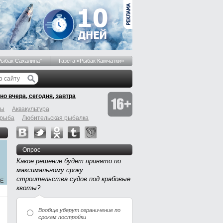
Рыбак Сахалина"
Газета «Рыбак Камчатки»
но вчера, сегодня, завтра
бы
Аквакультура
 рыба
Любительская рыбалка
Опрос
Какое решение будет принято по
максимальному сроку
строительства судов под крабовые
квоты?
Вообще уберут ограничение по
срокам постройки