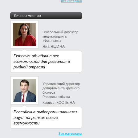
Все интервью
Личное мнение
Генеральный директор
медиахолдинга
«Фишньюс»
Яна ЯШИНА
Fishnews объединил все
возможности для развития в
рыбной отрасли
Управляющий директор
департамента крупного
бизнеса
Россельхозбанка
Кирилл КОСТЫНА
Российские рыбопромышленники
ищут на рынках новые
возможности
Все материалы