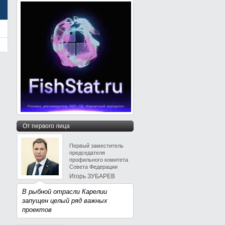
От первого лица
Первый заместитель
председателя
профильного комитета
Совета Федерации
Игорь ЗУБАРЕВ
В рыбной отрасли Карелии
запущен целый ряд важных
проектов