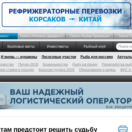
news»
Газета «Fishnews Дайджест»
Газета «Рыбак Приморья»
Газета "
Крабовые квоты
Инвестквоты
Рыбный клуб
И вновь — аукционы
Лососевые участки
Рыба для россиян
Актуаль
ранство
Питер-2026
Браконьерство
Рыбу на биржу
Переработка ры
ие ставок и пошлин
Красная путина 2026
Образование и кадры
ФАС и
там предстоит решить судьбу