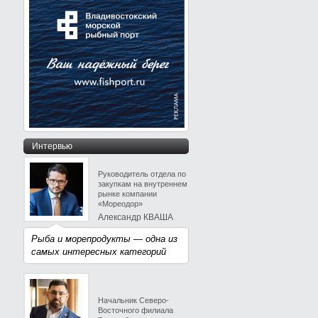
Интервью
Руководитель отдела по
закупкам на внутреннем
рынке компании
«Мореодор»
Александр КВАША
Рыба и морепродукты — одна из
самых интересных категорий
Начальник Северо-
Восточного филиала