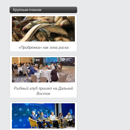
Крупным планом
«Прибрежка» как зона риска
Рыбный клуб пришел на Дальний
Восток