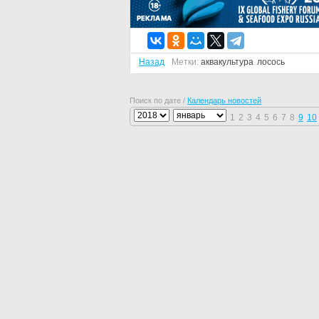
Назад
Метки:
аквакультура
лосось
Поиск по дате /
Календарь новостей
1
2
3
4
5
6
7
8
9
10