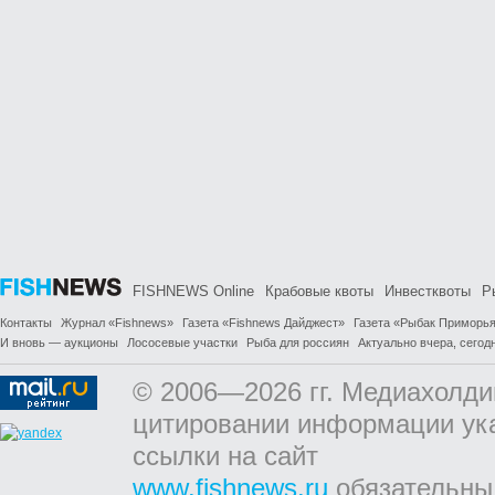
FISHNEWS Online
Крабовые квоты
Инвестквоты
Р
Контакты
Журнал «Fishnews»
Газета «Fishnews Дайджест»
Газета «Рыбак Приморь
И вновь — аукционы
Лососевые участки
Рыба для россиян
Актуально вчера, сегодн
© 2006—2026 гг. Медиахолди
цитировании информации ук
ссылки на сайт
www.fishnews.ru
обязательны