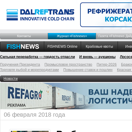
Контакты
Журнал «Fishnews»
Газета «Fishnews Дай
FISHNEWS Online
Крабовые квоты
Инв
Сильная переработка — гордость отрасли
И вновь — аукционы
Лосос
Поручения Президента
Промысловое пространство
Питер-2026
Брако
Торговля рыбой и морепродуктами
Повышение ставок и пошлин
Красная
Новости
06 февраля 2018 года