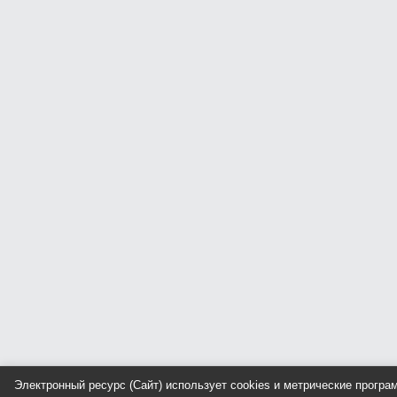
Электронный ресурс (Сайт) использует cookies и метрические прогр