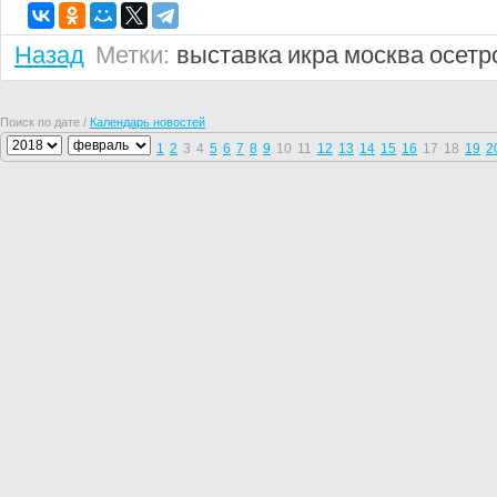
Назад
Метки:
выставка
икра
москва
осетр
Поиск по дате /
Календарь новостей
1
2
3
4
5
6
7
8
9
10
11
12
13
14
15
16
17
18
19
2