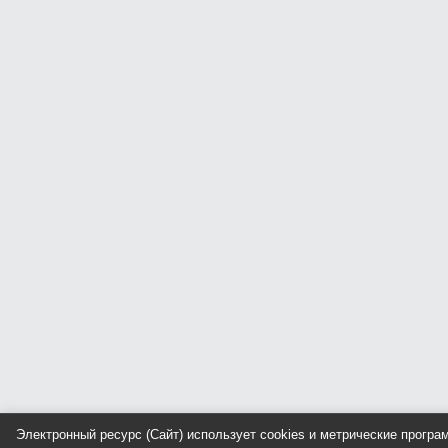
Электронный ресурс (Сайт) использует cookies и метрические прогр