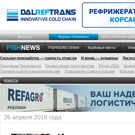
Контакты
Журнал «Fishnews»
Газета «Fishnews Дай
FISHNEWS Online
Крабовые квоты
Инв
Сильная переработка — гордость отрасли
И вновь — аукционы
Лосос
Поручения Президента
Промысловое пространство
Питер-2026
Брако
Торговля рыбой и морепродуктами
Повышение ставок и пошлин
Красная
Новости
26 апреля 2018 года