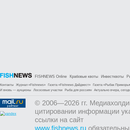
FISHNEWS Online
Крабовые квоты
Инвестквоты
Р
Контакты
Журнал «Fishnews»
Газета «Fishnews Дайджест»
Газета «Рыбак Приморь
И вновь — аукционы
Лососевые участки
Рыба для россиян
Актуально вчера, сегодн
© 2006—2026 гг. Медиахолди
цитировании информации ук
ссылки на сайт
www.fishnews.ru
обязательны