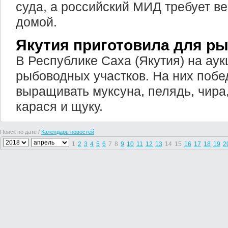
суда, а российский МИД требует в
домой.
Якутия приготовила для ры
В Республике Саха (Якутия) на ау
рыбоводных участков. На них побе
выращивать муксуна, пелядь, чира
карася и щуку.
Поиск по дате /
Календарь новостей
1
2
3
4
5
6
7
8
9
10
11
12
13
14
15
16
17
18
19
2