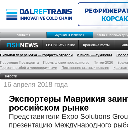
Контакты
Журнал «Fishnews»
Газета «Fishnews Дай
FISHNEWS Online
Крабовые квоты
Инв
Сильная переработка — гордость отрасли
И вновь — аукционы
Лосос
Поручения Президента
Промысловое пространство
Питер-2026
Брако
Торговля рыбой и морепродуктами
Повышение ставок и пошлин
Красная
Новости
16 апреля 2018 года
Экспортеры Маврикия заин
российском рынке
Представители Expo Solutions Gro
презентацию Международного ры