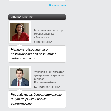
Все интервью
Личное мнение
Генеральный директор
медиахолдинга
«Фишньюс»
Яна ЯШИНА
Fishnews объединил все
возможности для развития в
рыбной отрасли
Управляющий директор
департамента крупного
бизнеса
Россельхозбанка
Кирилл КОСТЫНА
Российские рыбопромышленники
ищут на рынках новые
возможности