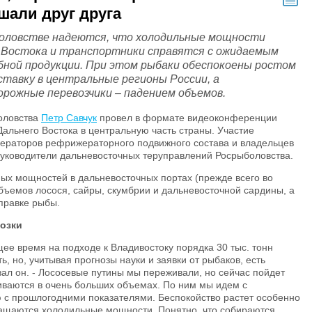
али друг друга
оловстве надеются, что холодильные мощности
 Востока и транспортники справятся с ожидаемым
бной продукции. При этом рыбаки обеспокоены ростом
ставку в центральные регионы России, а
орожные перевозчики – падением объемов.
оловства
Петр Савчук
провел в формате видеоконференции
альнего Востока в центральную часть страны. Участие
ераторов рефрижераторного подвижного состава и владельцев
руководители дальневосточных теруправлений Росрыболовства.
ых мощностей в дальневосточных портах (прежде всего во
бъемов лосося, сайры, скумбрии и дальневосточной сардины, а
тправке рыбы.
озки
щее время на подходе к Владивостоку порядка 30 тыс. тонн
ь, но, учитывая прогнозы науки и заявки от рыбаков, есть
зал он. - Лососевые путины мы переживали, но сейчас пойдет
иваются в очень больших объемах. По ним мы идем с
 с прошлогодними показателями. Беспокойство растет особенно
ращаются холодильные мощности. Понятно, что собираются