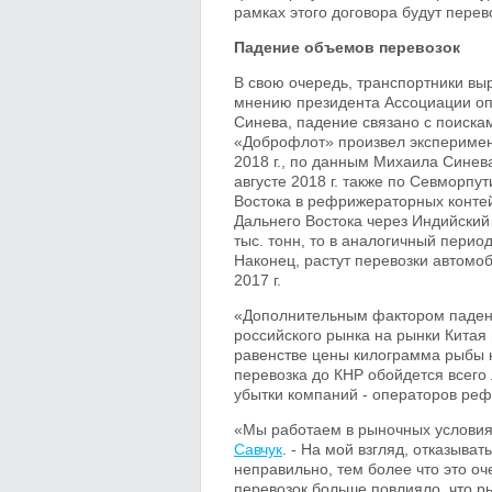
рамках этого договора будут пере
Падение объемов перевозок
В свою очередь, транспортники вы
мнению президента Ассоциации оп
Синева, падение связано с поиска
«Доброфлот» произвел эксперимент
2018 г., по данным Михаила Синева
августе 2018 г. также по Севморпу
Востока в рефрижераторных контей
Дальнего Востока через Индийский 
тыс. тонн, то в аналогичный период
Наконец, растут перевозки автомоби
2017 г.
«Дополнительным фактором падени
российского рынка на рынки Китая 
равенстве цены килограмма рыбы н
перевозка до КНР обойдется всего 
убытки компаний - операторов реф
«Мы работаем в рыночных условиях
Савчук
. - На мой взгляд, отказыва
неправильно, тем более что это 
перевозок больше повлияло, что р