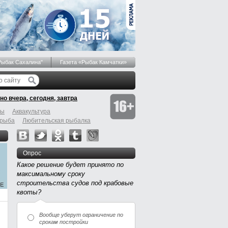
Рыбак Сахалина"
Газета «Рыбак Камчатки»
но вчера, сегодня, завтра
бы
Аквакультура
 рыба
Любительская рыбалка
Опрос
Какое решение будет принято по
максимальному сроку
строительства судов под крабовые
квоты?
Вообще уберут ограничение по
срокам постройки