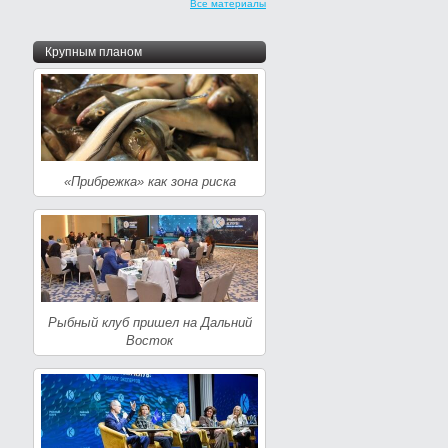
Все материалы
Крупным планом
«Прибрежка» как зона риска
Рыбный клуб пришел на Дальний
Восток