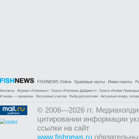
FISHNEWS Online
Крабовые квоты
Инвестквоты
Р
Контакты
Журнал «Fishnews»
Газета «Fishnews Дайджест»
Газета «Рыбак Приморь
И вновь — аукционы
Лососевые участки
Рыба для россиян
Актуально вчера, сегодн
© 2006—2026 гг. Медиахолди
цитировании информации ук
ссылки на сайт
www.fishnews.ru
обязательны