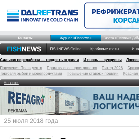
Контакты
Журнал «Fishnews»
Газета «Fishnews Дай
FISHNEWS Online
Крабовые квоты
Инв
Сильная переработка — гордость отрасли
И вновь — аукционы
Лосос
Поручения Президента
Промысловое пространство
Питер-2026
Брако
Торговля рыбой и морепродуктами
Повышение ставок и пошлин
Красная
Новости
25 июля 2018 года