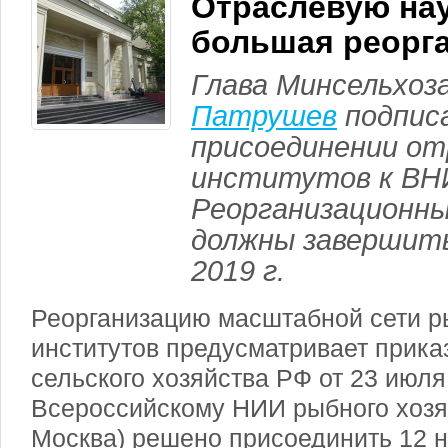
Отраслевую нау
большая реорг
Глава Минсельхоз
Патрушев
подписа
присоединении от
институтов к ВН
Реорганизационн
должны завершить
2019 г.
Реорганизацию масштабной сети 
институтов предусматривает прика
сельского хозяйства РФ от 23 июля 
Всероссийскому НИИ рыбного хоз
Москва) решено присоединить 12 н