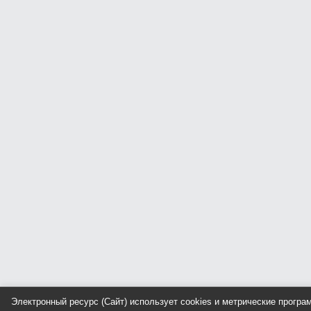
Электронный ресурс (Сайт) использует cookies и метрические прогр