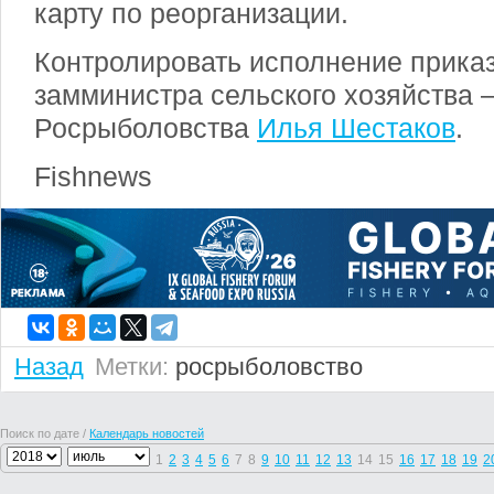
карту по реорганизации.
Контролировать исполнение прика
замминистра сельского хозяйства 
Росрыболовства
Илья Шестаков
.
Fishnews
Назад
Метки:
росрыболовство
Поиск по дате /
Календарь новостей
1
2
3
4
5
6
7
8
9
10
11
12
13
14
15
16
17
18
19
2