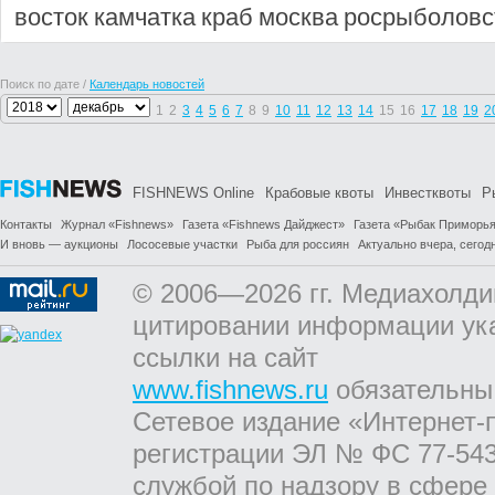
восток
камчатка
краб
москва
росрыболовс
Поиск по дате /
Календарь новостей
1
2
3
4
5
6
7
8
9
10
11
12
13
14
15
16
17
18
19
2
FISHNEWS Online
Крабовые квоты
Инвестквоты
Р
Контакты
Журнал «Fishnews»
Газета «Fishnews Дайджест»
Газета «Рыбак Приморь
И вновь — аукционы
Лососевые участки
Рыба для россиян
Актуально вчера, сегодн
© 2006—2026 гг. Медиахолди
цитировании информации ук
ссылки на сайт
www.fishnews.ru
обязательны
Сетевое издание «Интернет-
регистрации ЭЛ № ФС 77-543
службой по надзору в сфере