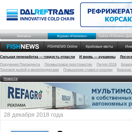
Контакты
Журнал «Fishnews»
Газета «Fishnews Дай
FISHNEWS Online
Крабовые квоты
Инв
Сильная переработка — гордость отрасли
И вновь — аукционы
Лосос
Поручения Президента
Промысловое пространство
Питер-2026
Брако
Торговля рыбой и морепродуктами
Повышение ставок и пошлин
Красная
Новости
28 декабря 2018 года