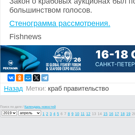
Закон о крабовых аукционах был 
большинством голосов.
Стенограмма рассмотрения.
Fishnews
Назад
Метки:
краб
правительство
Поиск по дате /
Календарь новостей
1
2
3
4
5
6
7
8
9
10
11
12
13
14
15
16
17
18
19
2