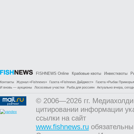
FISHNEWS Online
Крабовые квоты
Инвестквоты
Р
Контакты
Журнал «Fishnews»
Газета «Fishnews Дайджест»
Газета «Рыбак Приморь
И вновь — аукционы
Лососевые участки
Рыба для россиян
Актуально вчера, сегодн
© 2006—2026 гг. Медиахолди
цитировании информации ук
ссылки на сайт
www.fishnews.ru
обязательны