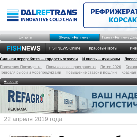
Контакты
Журнал «Fishnews»
Газета «Fishnews Дай
FISHNEWS Online
Крабовые квоты
Инв
Сильная переработка — гордость отрасли
И вновь — аукционы
Лосос
Поручения Президента
Промысловое пространство
Питер-2026
Брако
Торговля рыбой и морепродуктами
Повышение ставок и пошлин
Красная
Новости
22 апреля 2019 года