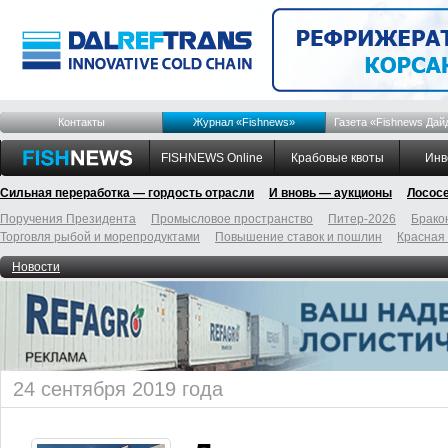
Контакты
Журнал «Fishnews»
Газета «Fishnews Дай
FISHNEWS Online
Крабовые квоты
Инв
Сильная переработка — гордость отрасли
И вновь — аукционы
Лосос
Поручения Президента
Промысловое пространство
Питер-2026
Брако
Торговля рыбой и морепродуктами
Повышение ставок и пошлин
Красная
Новости
24 сентября 2019 года