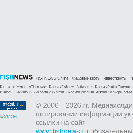
FISHNEWS Online
Крабовые квоты
Инвестквоты
Р
Контакты
Журнал «Fishnews»
Газета «Fishnews Дайджест»
Газета «Рыбак Приморь
И вновь — аукционы
Лососевые участки
Рыба для россиян
Актуально вчера, сегодн
© 2006—2026 гг. Медиахолди
цитировании информации ук
ссылки на сайт
www.fishnews.ru
обязательны