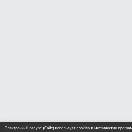
Электронный ресурс (Сайт) использует cookies и метрические прогр