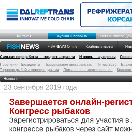
Контакты
Журнал «Fishnews»
Газета «Fishnews Дай
FISHNEWS Online
Крабовые квоты
Инв
Сильная переработка — гордость отрасли
И вновь — аукционы
Лосос
Поручения Президента
Промысловое пространство
Питер-2026
Брако
Торговля рыбой и морепродуктами
Повышение ставок и пошлин
Красная
Новости
23 сентября 2019 года
Завершается онлайн-регис
Конгресс рыбаков
Зарегистрироваться для участия 
конгрессе рыбаков через сайт мож