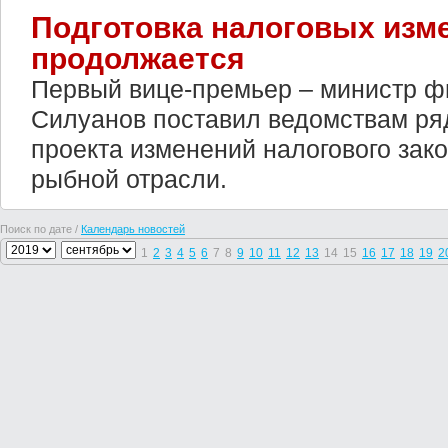
Подготовка налоговых изме
продолжается
Первый вице-премьер – министр ф
Силуанов поставил ведомствам ряд
проекта изменений налогового зак
рыбной отрасли.
Поиск по дате /
Календарь новостей
1
2
3
4
5
6
7
8
9
10
11
12
13
14
15
16
17
18
19
2