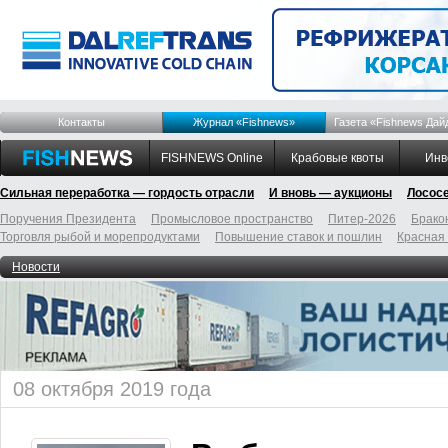
Контакты
Журнал «Fishnews»
Газета «Fishnews Дай
FISHNEWS Online
Крабовые квоты
Инв
Сильная переработка — гордость отрасли
И вновь — аукционы
Лосос
Поручения Президента
Промысловое пространство
Питер-2026
Брако
Торговля рыбой и морепродуктами
Повышение ставок и пошлин
Красная
Новости
08 октября 2019 года