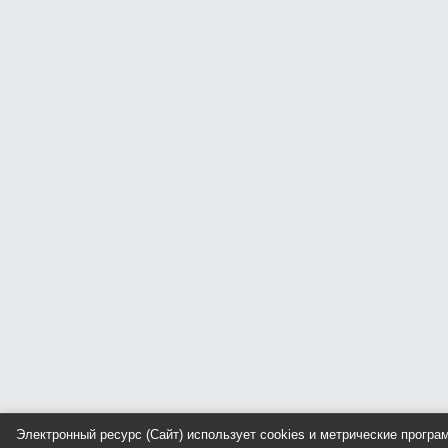
Электронный ресурс (Сайт) использует cookies и метрические прогр