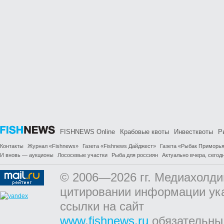
FISHNEWS Online
Крабовые квоты
Инвестквоты
Р
Контакты
Журнал «Fishnews»
Газета «Fishnews Дайджест»
Газета «Рыбак Приморь
И вновь — аукционы
Лососевые участки
Рыба для россиян
Актуально вчера, сегодн
© 2006—2026 гг. Медиахолди
цитировании информации ук
ссылки на сайт
www.fishnews.ru
обязательны