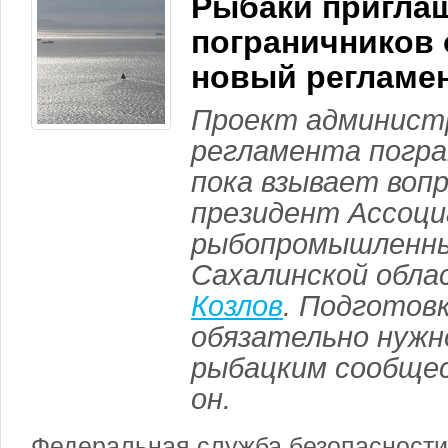
Рыбаки пригла
пограничников 
новый регламе
Проект админист
регламента погра
пока взывает воп
президент Ассоци
рыбопромышленны
Сахалинской обл
Козлов
. Подготов
обязательно нужн
рыбацким сообще
он.
Федеральная служба безопасности