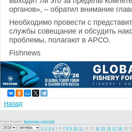
выходит ли это за пределы компет
органов», – обратил внимание глав
Необходимо провести с представи
службы совещание и обсудить нак
проблемы, полагают в АРСО.
Fishnews
Назад
Поиск по дате /
Календарь новостей
1
2
3
4
5
6
7
8
9
10
11
12
13
14
15
16
17
18
19
2