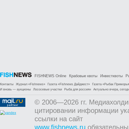
FISHNEWS Online
Крабовые квоты
Инвестквоты
Р
Контакты
Журнал «Fishnews»
Газета «Fishnews Дайджест»
Газета «Рыбак Приморь
И вновь — аукционы
Лососевые участки
Рыба для россиян
Актуально вчера, сегодн
© 2006—2026 гг. Медиахолди
цитировании информации ук
ссылки на сайт
www.fishnews.ru
обязательны