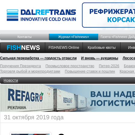
Контакты
Журнал «Fishnews»
Газета «Fishnews Дай
FISHNEWS Online
Крабовые квоты
Инв
Сильная переработка — гордость отрасли
И вновь — аукционы
Лосос
Поручения Президента
Промысловое пространство
Питер-2026
Брако
Торговля рыбой и морепродуктами
Повышение ставок и пошлин
Красная
Новости
31 октября 2019 года