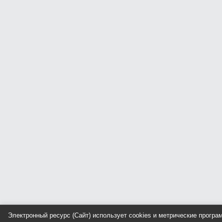
Электронный ресурс (Сайт) использует cookies и метрические прогр