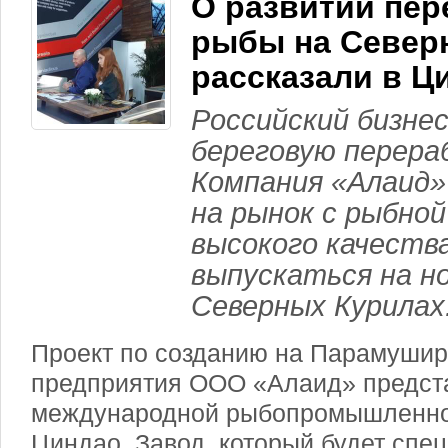
О развитии пер
рыбы на Север
рассказали в Ц
Российский бизне
береговую перера
Компания «Алаид»
на рынок с рыбной
высокого качеств
выпускаться на но
Северных Курилах
Проект по созданию на Парамушир
предприятия ООО «Алаид» предст
международной рыбопромышленно
Циндао. Завод, который будет спе