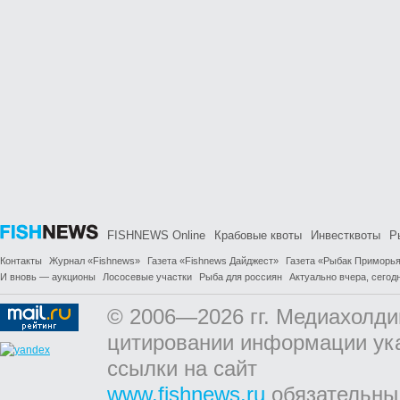
FISHNEWS Online
Крабовые квоты
Инвестквоты
Р
Контакты
Журнал «Fishnews»
Газета «Fishnews Дайджест»
Газета «Рыбак Приморь
И вновь — аукционы
Лососевые участки
Рыба для россиян
Актуально вчера, сегодн
© 2006—2026 гг. Медиахолди
цитировании информации ук
ссылки на сайт
www.fishnews.ru
обязательны