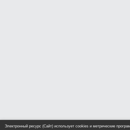
Электронный ресурс (Сайт) использует cookies и метрические прогр