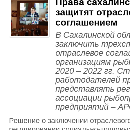
Права сахалин
защитят отрас
соглашением
В Сахалинской об
заключить трехс
отраслевое согла
организациям рыб
2020 – 2022 гг. С
работодателей п
представлять рег
ассоциации рыбо
предприятий – АР
Решение о заключении отраслевог
регулировании социально-трудовы