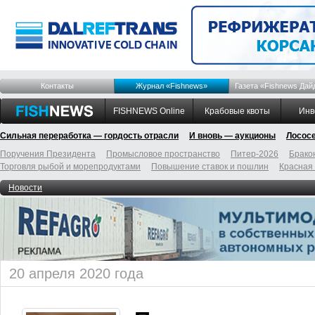
Контакты
Журнал «Fishnews»
Газета «Fishnews Дай
FISHNEWS Online
Крабовые квоты
Инв
Сильная переработка — гордость отрасли
И вновь — аукционы
Лосос
Поручения Президента
Промысловое пространство
Питер-2026
Брако
Торговля рыбой и морепродуктами
Повышение ставок и пошлин
Красная
Новости
20 апреля 2020 года