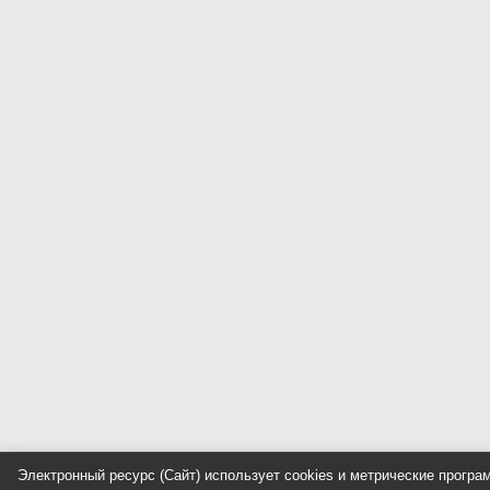
Электронный ресурс (Сайт) использует cookies и метрические прогр