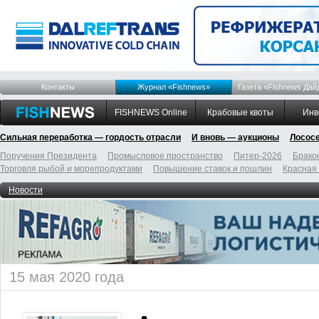
Контакты
Журнал «Fishnews»
Газета «Fishnews Дай
FISHNEWS Online
Крабовые квоты
Инв
Сильная переработка — гордость отрасли
И вновь — аукционы
Лосос
Поручения Президента
Промысловое пространство
Питер-2026
Брако
Торговля рыбой и морепродуктами
Повышение ставок и пошлин
Красная
Новости
15 мая 2020 года