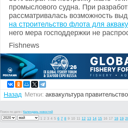
промыслового судна. При разработ
рассматривалась возможность вы
на строительство флота для аквак
него мера господдержки не распро
Fishnews
Назад
Метки:
аквакультура
правительство
Поиск по дате /
Календарь новостей
1
2
3
4
5
6
7
8
9
10
11
12
13
14
15
16
17
18
19
2