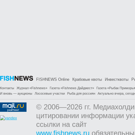
FISHNEWS Online
Крабовые квоты
Инвестквоты
Р
Контакты
Журнал «Fishnews»
Газета «Fishnews Дайджест»
Газета «Рыбак Приморь
И вновь — аукционы
Лососевые участки
Рыба для россиян
Актуально вчера, сегодн
© 2006—2026 гг. Медиахолди
цитировании информации ук
ссылки на сайт
www.fishnews.ru
обязательны