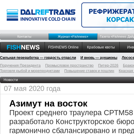
Контакты
Журнал «Fishnews»
Газета «Fishnews Дай
FISHNEWS Online
Крабовые квоты
Инв
Сильная переработка — гордость отрасли
И вновь — аукционы
Лосос
Поручения Президента
Промысловое пространство
Питер-2026
Брако
Торговля рыбой и морепродуктами
Повышение ставок и пошлин
Красная
Новости
07 мая 2020 года
Азимут на восток
Проект среднего траулера СРТМ58
разработало Конструкторское бюро
гармонично сбалансировано и пред