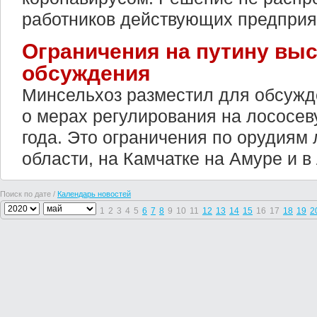
работников действующих предприя
Ограничения на путину вы
обсуждения
Минсельхоз разместил для обсужд
о мерах регулирования на лососе
года. Это ограничения по орудиям
области, на Камчатке на Амуре и в
Поиск по дате /
Календарь новостей
1
2
3
4
5
6
7
8
9
10
11
12
13
14
15
16
17
18
19
2