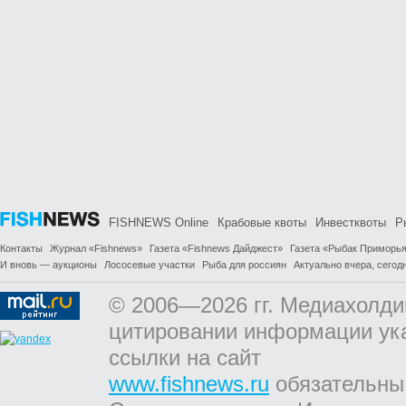
FISHNEWS Online
Крабовые квоты
Инвестквоты
Р
Контакты
Журнал «Fishnews»
Газета «Fishnews Дайджест»
Газета «Рыбак Приморь
И вновь — аукционы
Лососевые участки
Рыба для россиян
Актуально вчера, сегодн
© 2006—2026 гг. Медиахолди
цитировании информации ук
ссылки на сайт
www.fishnews.ru
обязательны