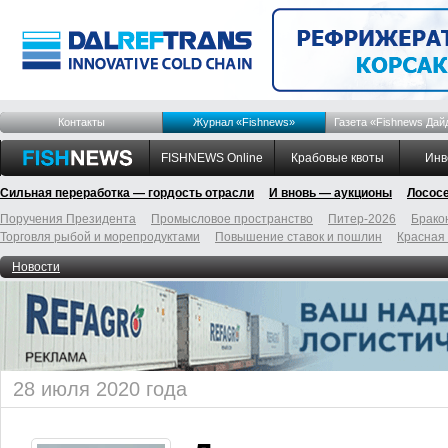
Контакты
Журнал «Fishnews»
Газета «Fishnews Дай
FISHNEWS Online
Крабовые квоты
Инв
Сильная переработка — гордость отрасли
И вновь — аукционы
Лосос
Поручения Президента
Промысловое пространство
Питер-2026
Брако
Торговля рыбой и морепродуктами
Повышение ставок и пошлин
Красная
Новости
28 июля 2020 года