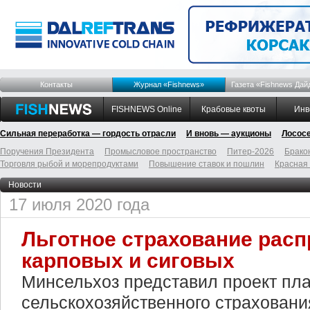
Контакты
Журнал «Fishnews»
Газета «Fishnews Дай
FISHNEWS Online
Крабовые квоты
Инв
Сильная переработка — гордость отрасли
И вновь — аукционы
Лосос
Поручения Президента
Промысловое пространство
Питер-2026
Брако
Торговля рыбой и морепродуктами
Повышение ставок и пошлин
Красная
Новости
17 июля 2020 года
Льготное страхование расп
карповых и сиговых
Минсельхоз представил проект пл
сельскохозяйственного страхования