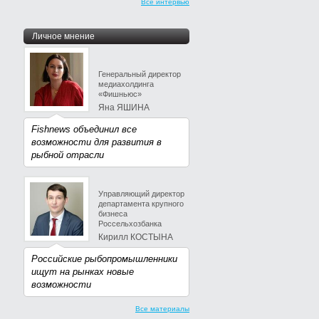
Все интервью
Личное мнение
Генеральный директор
медиахолдинга
«Фишньюс»
Яна ЯШИНА
Fishnews объединил все
возможности для развития в
рыбной отрасли
Управляющий директор
департамента крупного
бизнеса
Россельхозбанка
Кирилл КОСТЫНА
Российские рыбопромышленники
ищут на рынках новые
возможности
Все материалы