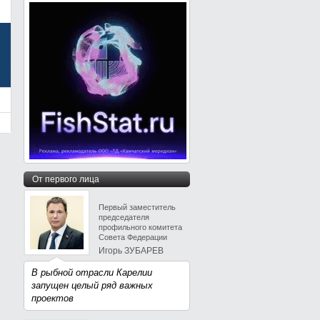
От первого лица
Первый заместитель
председателя
профильного комитета
Совета Федерации
Игорь ЗУБАРЕВ
В рыбной отрасли Карелии
запущен целый ряд важных
проектов