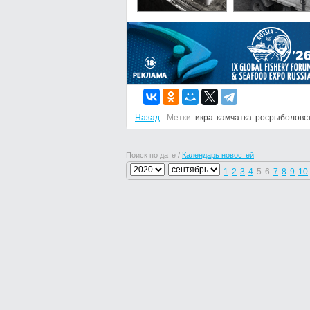
Назад
Метки:
икра
камчатка
росрыболовс
Поиск по дате /
Календарь новостей
1
2
3
4
5
6
7
8
9
10