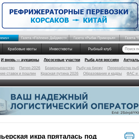
news»
Газета «Fishnews Дайджест»
Газета «Рыбак Приморья»
Газета "
Крабовые квоты
Инвестквоты
Рыбный клуб
И вновь — аукционы
Лососевые участки
Рыба для россиян
Актуаль
ранство
Питер-2026
Браконьерство
Рыбу на биржу
Переработка ры
ие ставок и пошлин
Красная путина 2026
Образование и кадры
ФАС и
ьерская икра пряталась под