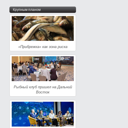
Крупным планом
«Прибрежка» как зона риска
Рыбный клуб пришел на Дальний
Восток