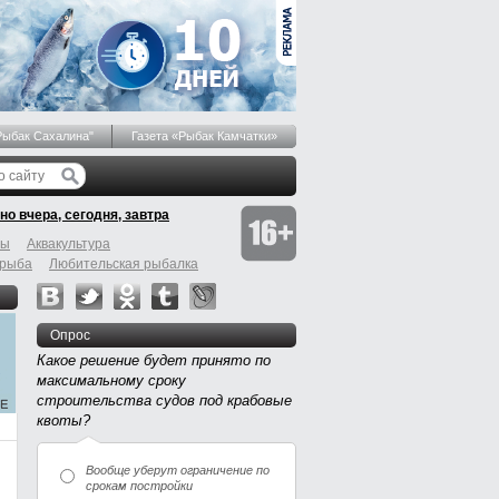
Рыбак Сахалина"
Газета «Рыбак Камчатки»
но вчера, сегодня, завтра
бы
Аквакультура
 рыба
Любительская рыбалка
Опрос
Какое решение будет принято по
максимальному сроку
строительства судов под крабовые
квоты?
Вообще уберут ограничение по
срокам постройки