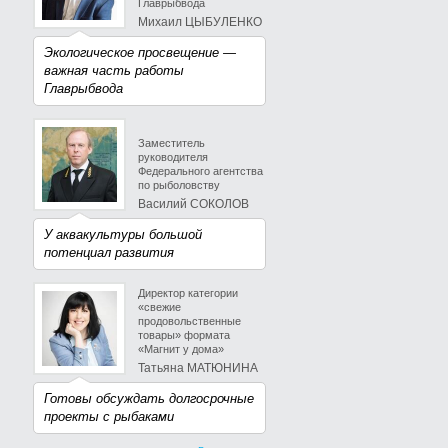
Главрыбвода
Михаил ЦЫБУЛЕНКО
Экологическое просвещение —
важная часть работы
Главрыбвода
Заместитель
руководителя
Федерального агентства
по рыболовству
Василий СОКОЛОВ
У аквакультуры большой
потенциал развития
Директор категории
«свежие
продовольственные
товары» формата
«Магнит у дома»
Татьяна МАТЮНИНА
Готовы обсуждать долгосрочные
проекты с рыбаками