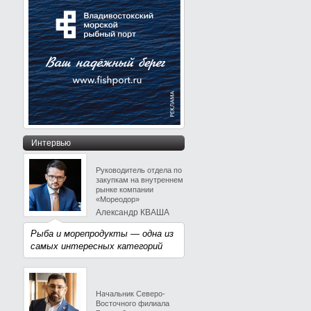
Интервью
Руководитель отдела по
закупкам на внутреннем
рынке компании
«Мореодор»
Александр КВАША
Рыба и морепродукты — одна из
самых интересных категорий
Начальник Северо-
Восточного филиала