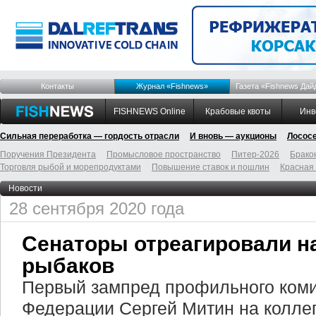
Контакты
Журнал «Fishnews»
Газета «Fishnews Дай
FISHNEWS Online
Крабовые квоты
Инв
Сильная переработка — гордость отрасли
И вновь — аукционы
Лосос
Поручения Президента
Промысловое пространство
Питер-2026
Брако
Торговля рыбой и морепродуктами
Повышение ставок и пошлин
Красная
Новости
28 сентября 2020 года
Сенаторы отреагировали н
рыбаков
Первый зампред профильного коми
Федерации Сергей Митин на колле