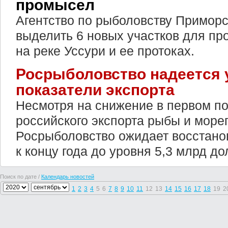
промысел
Агентство по рыболовству Приморс
выделить 6 новых участков для п
на реке Уссури и ее протоках.
Росрыболовство надеется 
показатели экспорта
Несмотря на снижение в первом по
российского экспорта рыбы и море
Росрыболовство ожидает восстано
к концу года до уровня 5,3 млрд до
Поиск по дате /
Календарь новостей
1
2
3
4
5
6
7
8
9
10
11
12
13
14
15
16
17
18
19
2