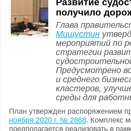
Развитие судос
получило доро
Глава правитель
Мишустин
утверд
мероприятий по р
стратегии разви
судостроительно
Предусмотрено во
и среднего бизнес
кластеров, улучш
среды для работн
План утвержден распоряжением п
ноября 2020 г. № 2868
. Комплекс 
предполагается реализовать в рам