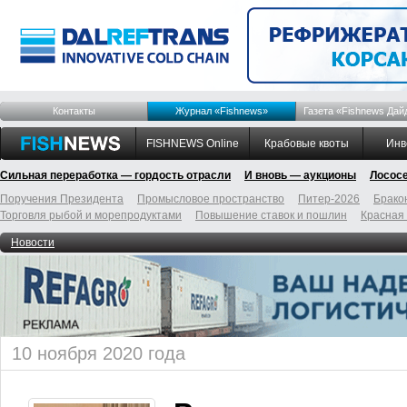
Контакты
Журнал «Fishnews»
Газета «Fishnews Дай
FISHNEWS Online
Крабовые квоты
Инв
Сильная переработка — гордость отрасли
И вновь — аукционы
Лосос
Поручения Президента
Промысловое пространство
Питер-2026
Брако
Торговля рыбой и морепродуктами
Повышение ставок и пошлин
Красная
Новости
10 ноября 2020 года