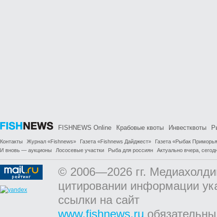
FISHNEWS Online
Крабовые квоты
Инвестквоты
Р
Контакты
Журнал «Fishnews»
Газета «Fishnews Дайджест»
Газета «Рыбак Приморь
И вновь — аукционы
Лососевые участки
Рыба для россиян
Актуально вчера, сегодн
© 2006—2026 гг. Медиахолди
цитировании информации ук
ссылки на сайт
www.fishnews.ru
обязательны