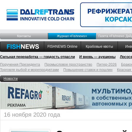
Контакты
Журнал «Fishnews»
Газета «Fishnews Дай
FISHNEWS Online
Крабовые квоты
Инв
Сильная переработка — гордость отрасли
И вновь — аукционы
Лосос
Поручения Президента
Промысловое пространство
Питер-2026
Брако
Торговля рыбой и морепродуктами
Повышение ставок и пошлин
Красная
Новости
16 ноября 2020 года