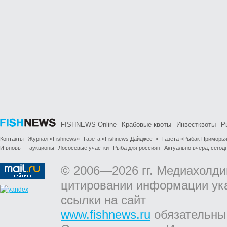
FISHNEWS Online
Крабовые квоты
Инвестквоты
Р
Контакты
Журнал «Fishnews»
Газета «Fishnews Дайджест»
Газета «Рыбак Приморь
И вновь — аукционы
Лососевые участки
Рыба для россиян
Актуально вчера, сегодн
© 2006—2026 гг. Медиахолди
цитировании информации ук
ссылки на сайт
www.fishnews.ru
обязательны