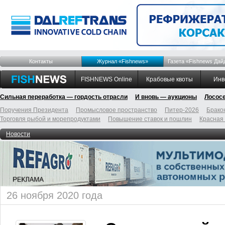
Контакты
Журнал «Fishnews»
Газета «Fishnews Дай
FISHNEWS Online
Крабовые квоты
Инв
Сильная переработка — гордость отрасли
И вновь — аукционы
Лосос
Поручения Президента
Промысловое пространство
Питер-2026
Брако
Торговля рыбой и морепродуктами
Повышение ставок и пошлин
Красная
Новости
26 ноября 2020 года