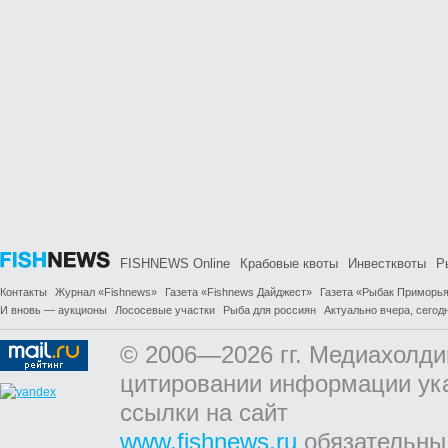
FISHNEWS Online
Крабовые квоты
Инвестквоты
Р
Контакты
Журнал «Fishnews»
Газета «Fishnews Дайджест»
Газета «Рыбак Приморь
И вновь — аукционы
Лососевые участки
Рыба для россиян
Актуально вчера, сегодн
© 2006—2026 гг. Медиахолди
цитировании информации ук
ссылки на сайт
www.fishnews.ru
обязательны