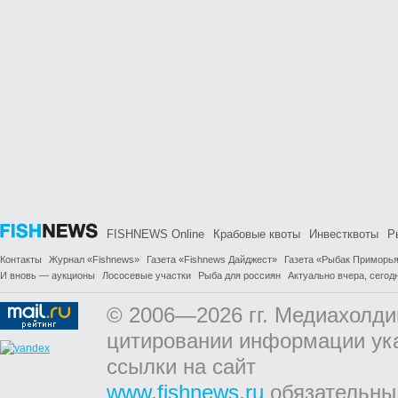
FISHNEWS Online
Крабовые квоты
Инвестквоты
Р
Контакты
Журнал «Fishnews»
Газета «Fishnews Дайджест»
Газета «Рыбак Приморь
И вновь — аукционы
Лососевые участки
Рыба для россиян
Актуально вчера, сегодн
© 2006—2026 гг. Медиахолди
цитировании информации ук
ссылки на сайт
www.fishnews.ru
обязательны