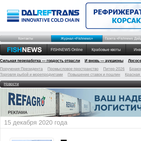
Контакты
Журнал «Fishnews»
Газета «Fishnews Дай
FISHNEWS Online
Крабовые квоты
Инв
Сильная переработка — гордость отрасли
И вновь — аукционы
Лосос
Поручения Президента
Промысловое пространство
Питер-2026
Брако
Торговля рыбой и морепродуктами
Повышение ставок и пошлин
Красная
Новости
15 декабря 2020 года