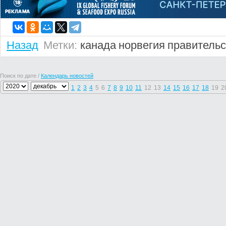
Назад
Метки:
канада
норвегия
правительс
Поиск по дате /
Календарь новостей
1
2
3
4
5
6
7
8
9
10
11
12
13
14
15
16
17
18
19
2