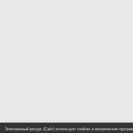
Электронный ресурс (Сайт) использует cookies и метрические прогр