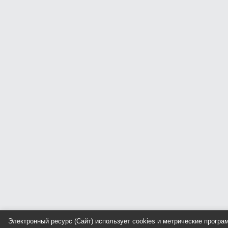
Электронный ресурс (Сайт) использует cookies и метрические прогр