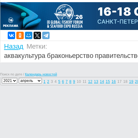
Назад
Метки:
аквакультура
браконьерство
правительств
Поиск по дате /
Календарь новостей
1
2
3
4
5
6
7
8
9
10
11
12
13
14
15
16
17
18
19
2