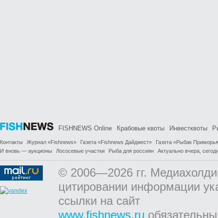
FISHNEWS Online
Крабовые квоты
Инвестквоты
Р
Контакты
Журнал «Fishnews»
Газета «Fishnews Дайджест»
Газета «Рыбак Приморь
И вновь — аукционы
Лососевые участки
Рыба для россиян
Актуально вчера, сегодн
© 2006—2026 гг. Медиахолди
цитировании информации ук
ссылки на сайт
www.fishnews.ru
обязательны