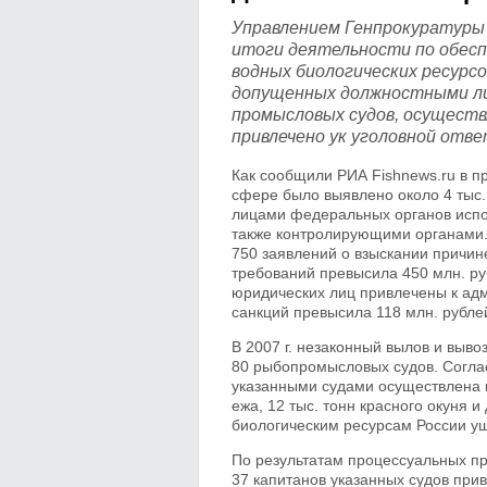
Управлением Генпрокуратуры
итоги деятельности по обесп
водных биологических ресурсов
допущенных должностными ли
промысловых судов, осуществ
привлечено ук уголовной отв
Как сообщили РИА Fishnews.ru в п
сфере было выявлено около 4 тыс
лицами федеральных органов испо
также контролирующими органами.
750 заявлений о взыскании причи
требований превысила 450 млн. ру
юридических лиц привлечены к ад
санкций превысила 118 млн. рубле
В 2007 г. незаконный вылов и выво
80 рыбопромысловых судов. Согла
указанными судами осуществлена вы
ежа, 12 тыс. тонн красного окуня 
биологическим ресурсам России ущ
По результатам процессуальных п
37 капитанов указанных судов прив