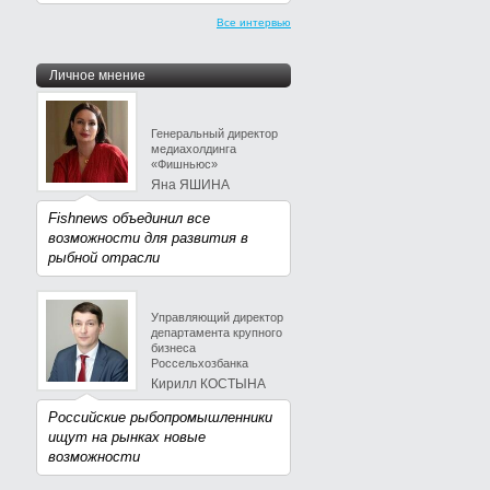
Все интервью
Личное мнение
Генеральный директор
медиахолдинга
«Фишньюс»
Яна ЯШИНА
Fishnews объединил все
возможности для развития в
рыбной отрасли
Управляющий директор
департамента крупного
бизнеса
Россельхозбанка
Кирилл КОСТЫНА
Российские рыбопромышленники
ищут на рынках новые
возможности