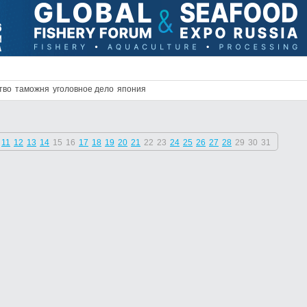
тво
таможня
уголовное дело
япония
11
12
13
14
15
16
17
18
19
20
21
22
23
24
25
26
27
28
29
30
31