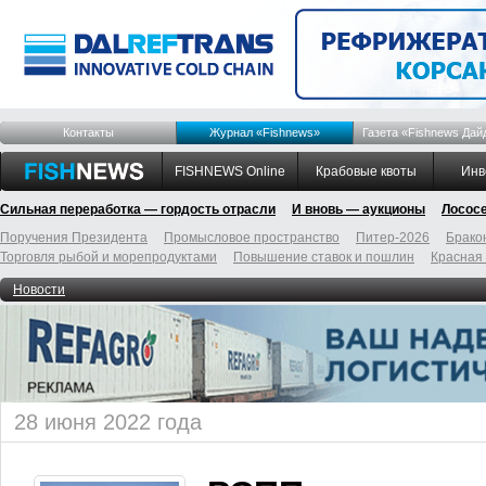
Контакты
Журнал «Fishnews»
Газета «Fishnews Дай
FISHNEWS Online
Крабовые квоты
Инв
Сильная переработка — гордость отрасли
И вновь — аукционы
Лосос
Поручения Президента
Промысловое пространство
Питер-2026
Брако
Торговля рыбой и морепродуктами
Повышение ставок и пошлин
Красная
Новости
28 июня 2022 года