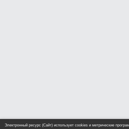
Электронный ресурс (Сайт) использует cookies и метрические прогр