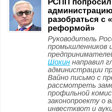
РСПП попросил
администрацию
разобраться с 
реформой»
Руководитель Рос
промышленников 
предпринимател
Шохин
направил г
администрации п
Вайно письмо с пр
рассмотреть зам
профильной комис
законопроекту о 
инвестквот и аук