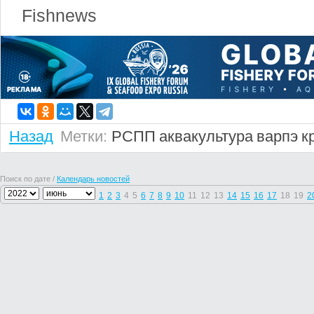
Fishnews
Назад
Метки:
РСПП
аквакультура
варпэ
к
Поиск по дате /
Календарь новостей
1
2
3
4
5
6
7
8
9
10
11
12
13
14
15
16
17
18
19
2