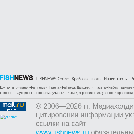
FISHNEWS Online
Крабовые квоты
Инвестквоты
Р
Контакты
Журнал «Fishnews»
Газета «Fishnews Дайджест»
Газета «Рыбак Приморь
И вновь — аукционы
Лососевые участки
Рыба для россиян
Актуально вчера, сегодн
© 2006—2026 гг. Медиахолди
цитировании информации ук
ссылки на сайт
www.fishnews.ru
обязательны