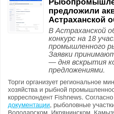
Рыбопромышле
предложили ак
Астраханской о
В Астраханской о
конкурс на 18 уча
промышленного р
Заявки принимают
— дня вскрытия к
предложениями.
Торги организует региональное мин
хозяйства и рыбной промышленнос
корреспондент Fishnews. Согласн
документации
, рыболовные участк
Володарском, Икрянинском, Камыз