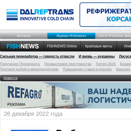
Контакты
Журнал «Fishnews»
Газета «Fishnews Дай
FISHNEWS Online
Крабовые квоты
Инв
Сильная переработка — гордость отрасли
И вновь — аукционы
Лосос
Поручения Президента
Промысловое пространство
Питер-2026
Брако
Торговля рыбой и морепродуктами
Повышение ставок и пошлин
Красная
Новости
26 декабря 2022 года