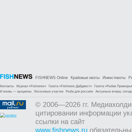
FISHNEWS Online
Крабовые квоты
Инвестквоты
Р
Контакты
Журнал «Fishnews»
Газета «Fishnews Дайджест»
Газета «Рыбак Приморь
И вновь — аукционы
Лососевые участки
Рыба для россиян
Актуально вчера, сегодн
© 2006—2026 гг. Медиахолди
цитировании информации ук
ссылки на сайт
www.fishnews.ru
обязательны