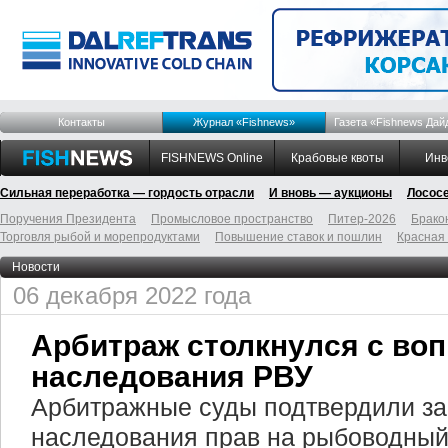
Контакты
Журнал «Fishnews»
Газета «Fishnews Дай
FISHNEWS Online
Крабовые квоты
Инв
Сильная переработка — гордость отрасли
И вновь — аукционы
Лосос
Поручения Президента
Промысловое пространство
Питер-2026
Брако
Торговля рыбой и морепродуктами
Повышение ставок и пошлин
Красная
Новости
06 декабря 2022 года
Арбитраж столкнулся с во
наследования РВУ
Арбитражные суды подтвердили за
наследования прав на рыбоводный 