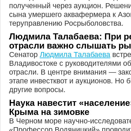
полученный через аукцион. Решени
сына умершего аквафермера к Аз
теруправлению Росрыболовства.
Людмила Талабаева: При р
отрасли важно слышать р
Сенатор
Людмила Талабаева
встре
Владивостоке с руководителями о
отрасли. В центре внимания — зак
этапе инвестквот и аукционов. Но 
другие вопросы.
Наука навестит «населени
Крыма на зимовке
В Черном море научно-исследоват
«Профессор Водяницкий» проводи