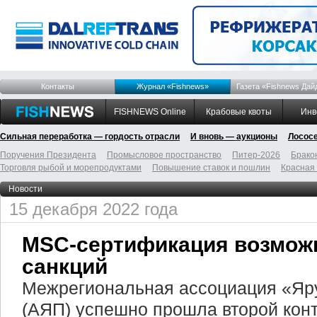
Контакты
Журнал «Fishnews»
Газета «Fishnews Дай
FISHNEWS Online
Крабовые квоты
Инв
Сильная переработка — гордость отрасли
И вновь — аукционы
Лосос
Поручения Президента
Промысловое пространство
Питер-2026
Брако
Торговля рыбой и морепродуктами
Повышение ставок и пошлин
Красная
Новости
15 декабря 2022 года
MSC-сертификация возможн
санкций
Межрегиональная ассоциация «Яр
(АЯП) успешно прошла второй кон