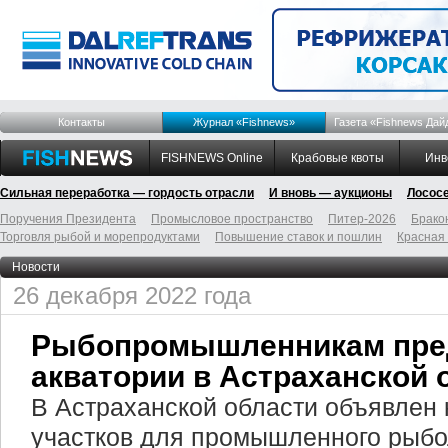
Контакты
Журнал «Fishnews»
Газета «Fishnews Дай
FISHNEWS Online
Крабовые квоты
Инв
Сильная переработка — гордость отрасли
И вновь — аукционы
Лосос
Поручения Президента
Промысловое пространство
Питер-2026
Брако
Торговля рыбой и морепродуктами
Повышение ставок и пошлин
Красная
Новости
26 декабря 2022 года
Рыбопромышленникам пре
акватории в Астраханской 
В Астраханской области объявлен 
участков для промышленного рыбо