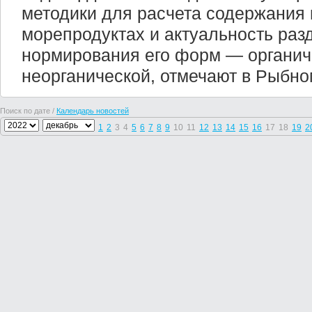
методики для расчета содержания
морепродуктах и актуальность раз
нормирования его форм — органич
неорганической, отмечают в Рыбно
Поиск по дате /
Календарь новостей
1
2
3
4
5
6
7
8
9
10
11
12
13
14
15
16
17
18
19
2