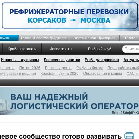
news»
Газета «Fishnews Дайджест»
Газета «Рыбак Приморья»
Газета "
Крабовые квоты
Инвестквоты
Рыбный клуб
И вновь — аукционы
Лососевые участки
Рыба для россиян
Актуаль
ранство
Питер-2026
Браконьерство
Рыбу на биржу
Переработка ры
ие ставок и пошлин
Красная путина 2026
Образование и кадры
ФАС и
евое сообщество готово развивать