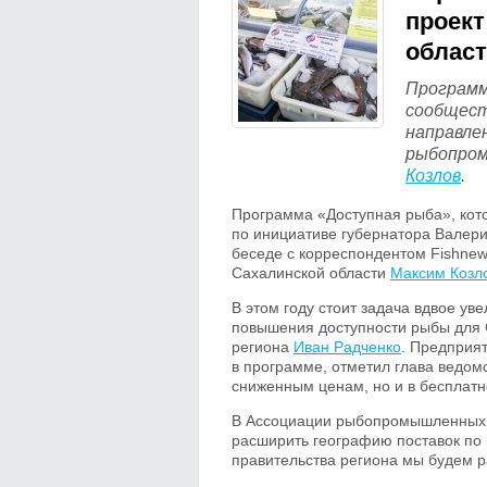
проект
облас
Программ
сообщест
направле
рыбопром
Козлов
.
Программа «Доступная рыба», кот
по инициативе губернатора Валери
беседе с корреспондентом Fishn
Сахалинской области
Максим Козл
В этом году стоит задача вдвое у
повышения доступности рыбы для С
региона
Иван Радченко
. Предприя
в программе, отметил глава ведомс
сниженным ценам, но и в бесплатн
В Ассоциации рыбопромышленных 
расширить географию поставок по 
правительства региона мы будем р