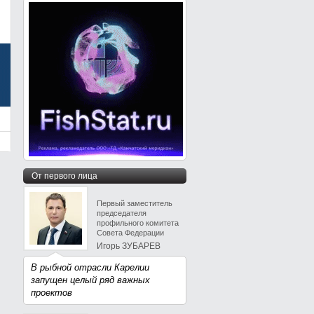
От первого лица
Первый заместитель
председателя
профильного комитета
Совета Федерации
Игорь ЗУБАРЕВ
В рыбной отрасли Карелии
запущен целый ряд важных
проектов