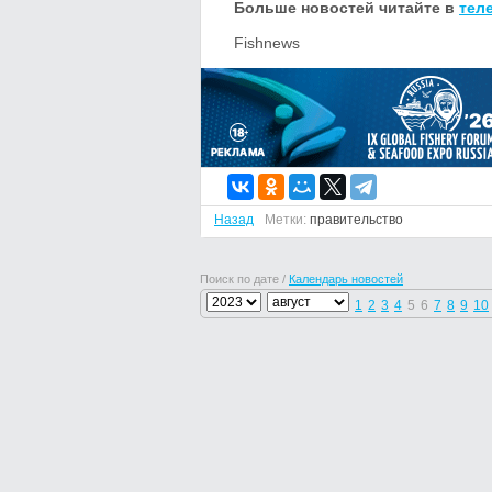
Больше новостей читайте в
тел
Fishnews
Назад
Метки:
правительство
Поиск по дате /
Календарь новостей
1
2
3
4
5
6
7
8
9
10