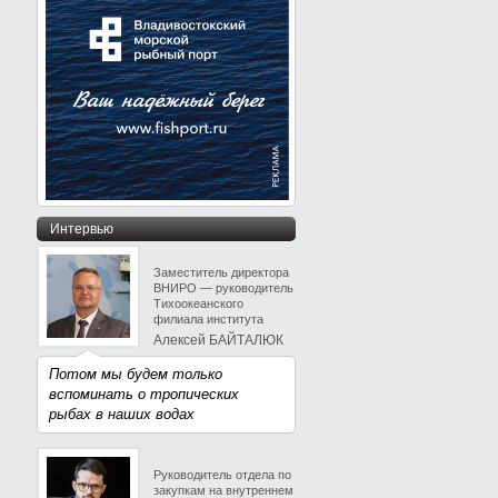
Интервью
Заместитель директора
ВНИРО — руководитель
Тихоокеанского
филиала института
Алексей БАЙТАЛЮК
Потом мы будем только
вспоминать о тропических
рыбах в наших водах
Руководитель отдела по
закупкам на внутреннем