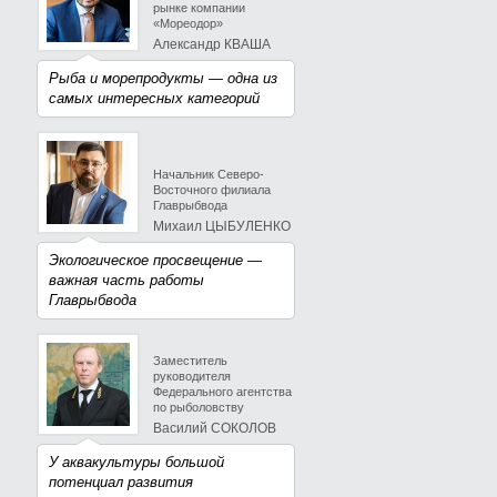
рынке компании
«Мореодор»
Александр КВАША
Рыба и морепродукты — одна из
самых интересных категорий
Начальник Северо-
Восточного филиала
Главрыбвода
Михаил ЦЫБУЛЕНКО
Экологическое просвещение —
важная часть работы
Главрыбвода
Заместитель
руководителя
Федерального агентства
по рыболовству
Василий СОКОЛОВ
У аквакультуры большой
потенциал развития