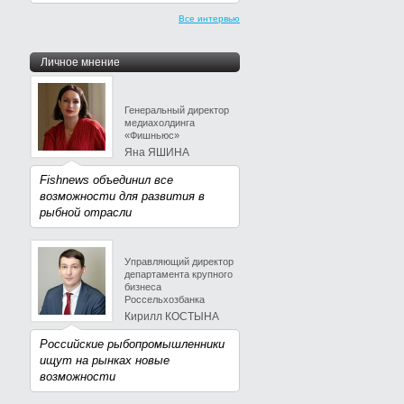
Все интервью
Личное мнение
Генеральный директор
медиахолдинга
«Фишньюс»
Яна ЯШИНА
Fishnews объединил все
возможности для развития в
рыбной отрасли
Управляющий директор
департамента крупного
бизнеса
Россельхозбанка
Кирилл КОСТЫНА
Российские рыбопромышленники
ищут на рынках новые
возможности