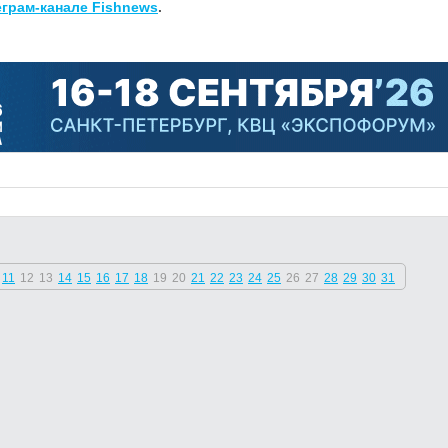
еграм-канале Fishnews
.
11
12
13
14
15
16
17
18
19
20
21
22
23
24
25
26
27
28
29
30
31