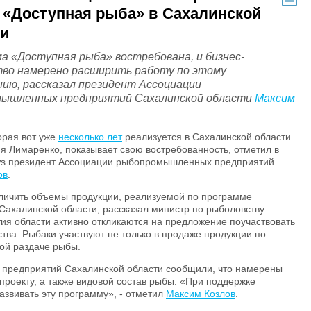
 «Доступная рыба» в Сахалинской
ти
а «Доступная рыба» востребована, и бизнес-
во намерено расширить работу по этому
нию, рассказал президент Ассоциации
ышленных предприятий Сахалинской области
Максим
орая вот уже
несколько лет
реализуется в Сахалинской области
я Лимаренко, показывает свою востребованность, отметил в
ews президент Ассоциации рыбопромышленных предприятий
ов
.
величить объемы продукции, реализуемой по программе
ахалинской области, рассказал министр по рыболовству
тия области активно откликаются на предложение поучаствовать
тва. Рыбаки участвуют не только в продаже продукции по
ой раздаче рыбы.
предприятий Сахалинской области сообщили, что намерены
проекту, а также видовой состав рыбы. «При поддержке
азвивать эту программу», - отметил
Максим Козлов
.