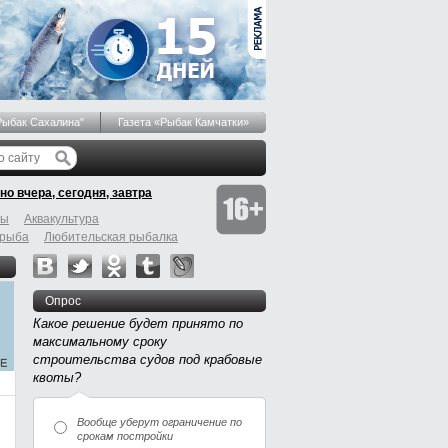
Рыбак Сахалина"
Газета «Рыбак Камчатки»
но вчера, сегодня, завтра
бы
Аквакультура
 рыба
Любительская рыбалка
Опрос
Какое решение будет принято по
максимальному сроку
строительства судов под крабовые
квоты?
Вообще уберут ограничение по
срокам постройки