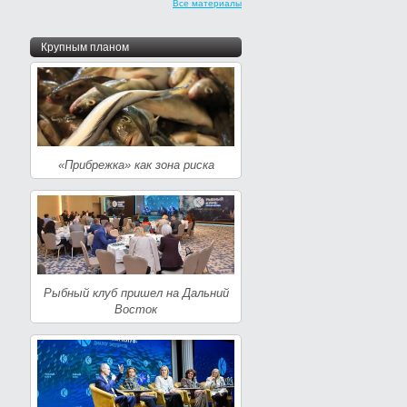
Все материалы
Крупным планом
«Прибрежка» как зона риска
Рыбный клуб пришел на Дальний
Восток