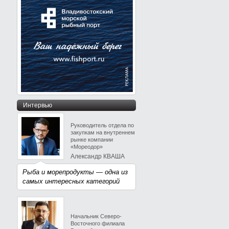
Интервью
Руководитель отдела по
закупкам на внутреннем
рынке компании
«Мореодор»
Александр КВАША
Рыба и морепродукты — одна из
самых интересных категорий
Начальник Северо-
Восточного филиала