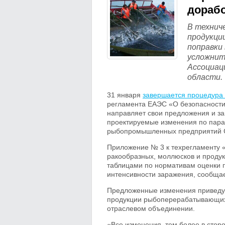
дорабо
В технич
продукци
поправки
усложнит
Ассоциац
области.
31 января
завершается процедура
регламента ЕАЭС «О безопасности
направляет свои предложения и за
проектируемые изменения по пара
рыбопромышленных предприятий С
Приложение № 3 к техрегламенту 
ракообразных, моллюсков и продук
таблицами по нормативам оценки 
интенсивности заражения, сообщае
Предложенные изменения приведут
продукции рыбоперерабатывающих 
отраслевом объединении.
«Все изменения, тем более в стор