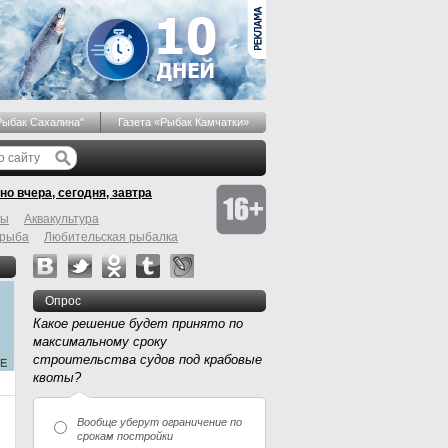
Рыбак Сахалина"
Газета «Рыбак Камчатки»
но вчера, сегодня, завтра
бы
Аквакультура
 рыба
Любительская рыбалка
Опрос
Какое решение будет принято по
максимальному сроку
строительства судов под крабовые
квоты?
Вообще уберут ограничение по
срокам постройки