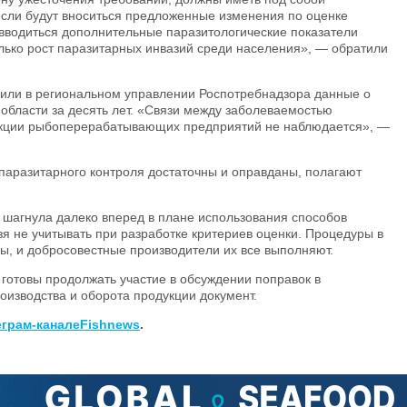
если будут вноситься предложенные изменения по оценке
вводиться дополнительные паразитологические показатели
лько рост паразитарных инвазий среди населения», — обратили
сили в региональном управлении Роспотребнадзора данные о
области за десять лет. «Связи между заболеваемостью
укции рыбоперерабатывающих предприятий не наблюдается», —
паразитарного контроля достаточны и оправданы, полагают
шагнула далеко вперед в плане использования способов
зя не учитывать при разработке критериев оценки. Процедуры в
ы, и добросовестные производители их все выполняют.
 готовы продолжать участие в обсуждении поправок в
изводства и оборота продукции документ.
еграм-канале
Fishnews
.