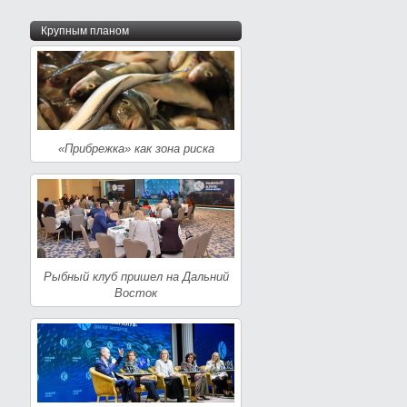
Крупным планом
«Прибрежка» как зона риска
Рыбный клуб пришел на Дальний
Восток