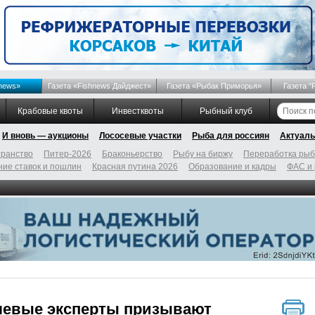
news»
Газета «Fishnews Дайджест»
Газета «Рыбак Приморья»
Газета "
Крабовые квоты
Инвестквоты
Рыбный клуб
И вновь — аукционы
Лососевые участки
Рыба для россиян
Актуаль
ранство
Питер-2026
Браконьерство
Рыбу на биржу
Переработка ры
ие ставок и пошлин
Красная путина 2026
Образование и кадры
ФАС и
левые эксперты призывают