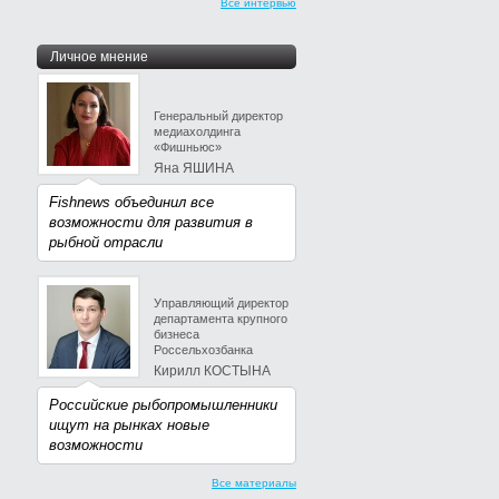
Все интервью
Личное мнение
Генеральный директор
медиахолдинга
«Фишньюс»
Яна ЯШИНА
Fishnews объединил все
возможности для развития в
рыбной отрасли
Управляющий директор
департамента крупного
бизнеса
Россельхозбанка
Кирилл КОСТЫНА
Российские рыбопромышленники
ищут на рынках новые
возможности
Все материалы