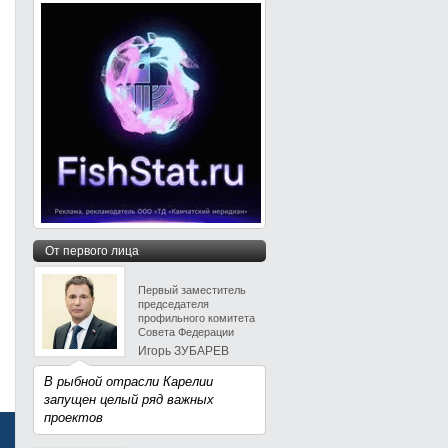
От первого лица
Первый заместитель
председателя
профильного комитета
Совета Федерации
Игорь ЗУБАРЕВ
В рыбной отрасли Карелии
запущен целый ряд важных
проектов