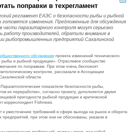
тать поправки в техрегламент
еский регламент ЕАЭС о безопасности рыбы и рыбной
и готовятся изменения. Предложенные для обсуждения
 в части паразитарного контроля могут серьезно
ь работу производителей, обратили внимание в
ии рыбопромышленных предприятий Сахалинской
 общественного обсуждения
проекта изменений технического
 рыбы и рыбной продукции». Отраслевое сообщество
мечания по поправкам. При этом очень беспокоят
зитологическому контролю, рассказали в Ассоциации
ахалинской области.
«Паразитологические показатели безопасности рыбы,
тов их переработки», согласно проекту, дополняется двумя
пищевой пригодности рыбной продукции и критической
т корреспондент Fishnews.
 к ужесточению требований в сфере выхода на рынок и оборота
предприятий, при этом они не обоснованы, указали в
ону ужесточения требований, должны иметь под собой