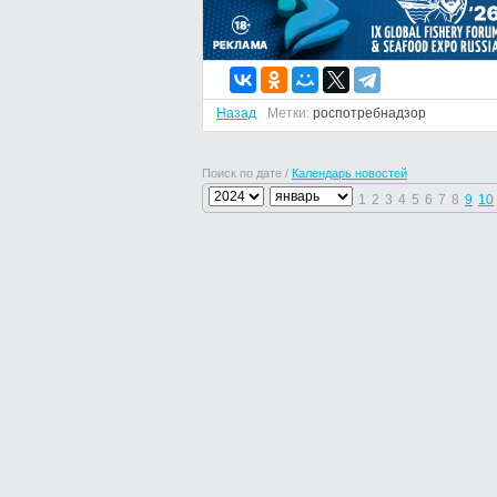
Назад
Метки:
роспотребнадзор
Поиск по дате /
Календарь новостей
1
2
3
4
5
6
7
8
9
10