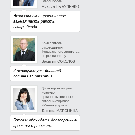
Главрыбвода
Михаил ЦЫБУЛЕНКО
Экологическое просвещение —
важная часть работы
Главрыбвода
Заместитель
руководителя
Федерального агентства
по рыболовству
Василий СОКОЛОВ
У аквакультуры большой
потенциал развития
Директор категории
«свежие
продовольственные
товары» формата
«Магнит у дома»
Татьяна МАТЮНИНА
Готовы обсуждать долгосрочные
проекты с рыбаками