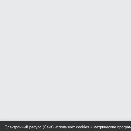
Электронный ресурс (Сайт) использует cookies и метрические прогр