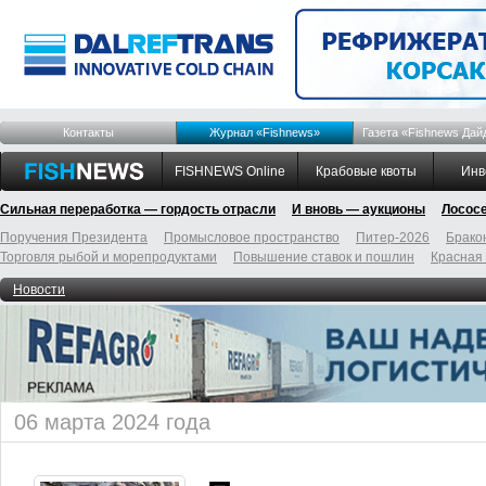
Контакты
Журнал «Fishnews»
Газета «Fishnews Дай
FISHNEWS Online
Крабовые квоты
Инв
Сильная переработка — гордость отрасли
И вновь — аукционы
Лосос
Поручения Президента
Промысловое пространство
Питер-2026
Брако
Торговля рыбой и морепродуктами
Повышение ставок и пошлин
Красная
Новости
06 марта 2024 года