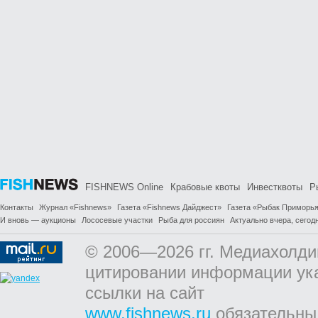
FISHNEWS Online
Крабовые квоты
Инвестквоты
Р
Контакты
Журнал «Fishnews»
Газета «Fishnews Дайджест»
Газета «Рыбак Приморь
И вновь — аукционы
Лососевые участки
Рыба для россиян
Актуально вчера, сегодн
© 2006—2026 гг. Медиахолди
цитировании информации ук
ссылки на сайт
www.fishnews.ru
обязательны