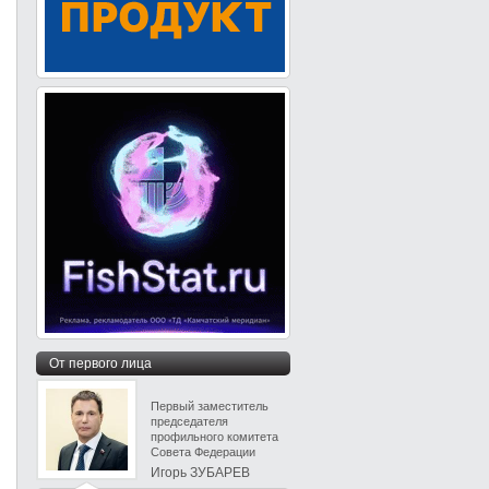
От первого лица
Первый заместитель
председателя
профильного комитета
Совета Федерации
Игорь ЗУБАРЕВ