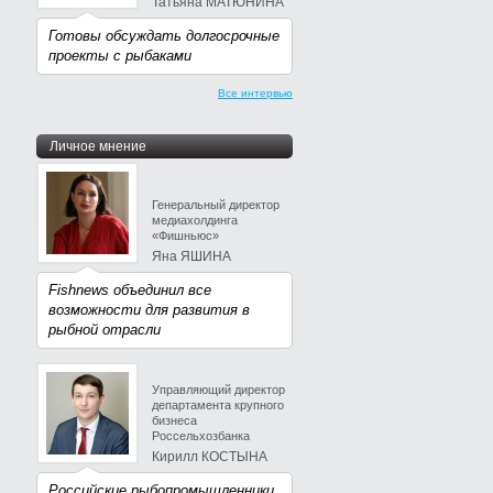
Татьяна МАТЮНИНА
Готовы обсуждать долгосрочные
проекты с рыбаками
Все интервью
Личное мнение
Генеральный директор
медиахолдинга
«Фишньюс»
Яна ЯШИНА
Fishnews объединил все
возможности для развития в
рыбной отрасли
Управляющий директор
департамента крупного
бизнеса
Россельхозбанка
Кирилл КОСТЫНА
Российские рыбопромышленники