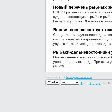
Новый перечень рыбных эк
НЦБРП разместил актуализирован
судов — поставщиков рыбы и рыбно
Республику Корея. Документ вступи
Япония совершенствует те
Специалисты научно-исследователь
смогли вырастить европейского уг
улучшать такой метод производства
Рыбаки-дальневосточники 
Отечественные компании освоили 
уровень прошлого года. При этом 
(+8,4%).
Поиск по дате /
Календарь новостей
1
2
3
4
5
6
7
8
9
10