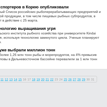
спортеров в Корею опубликовали
ный Список российских рыбоперерабатывающих предприятий и
й продукции, в том числе пищевых рыбных субпродуктов, в
т в действие с 25 марта.
хнологию выращивания угря
ского института рыбного хозяйства при университете Kindai
ря, используя технологию замкнутого цикла. Ученые планируют
.
уже выбрали миллион тонн
более 1,26 млн тонн рыбы и морепродуктов, на 4% превысив
уловы в Дальневосточном бассейне перевалили за 1 млн тонн
11
12
13
14
15
16
17
18
19
20
21
22
23
24
25
26
27
28
29
30
31