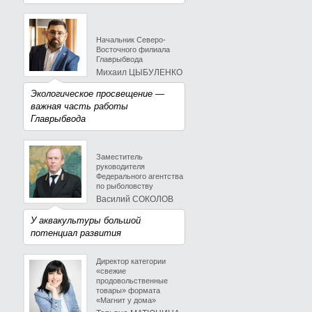
Начальник Северо-
Восточного филиала
Главрыбвода
Михаил ЦЫБУЛЕНКО
Экологическое просвещение —
важная часть работы
Главрыбвода
Заместитель
руководителя
Федерального агентства
по рыболовству
Василий СОКОЛОВ
У аквакультуры большой
потенциал развития
Директор категории
«свежие
продовольственные
товары» формата
«Магнит у дома»