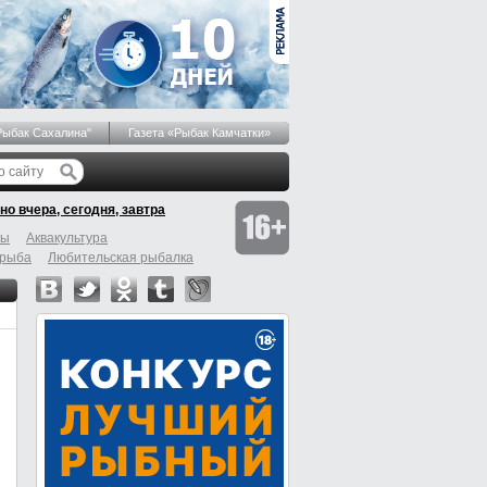
Рыбак Сахалина"
Газета «Рыбак Камчатки»
но вчера, сегодня, завтра
бы
Аквакультура
 рыба
Любительская рыбалка