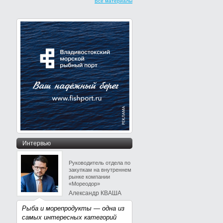
Все материалы
Интервью
Руководитель отдела по
закупкам на внутреннем
рынке компании
«Мореодор»
Александр КВАША
Рыба и морепродукты — одна из
самых интересных категорий