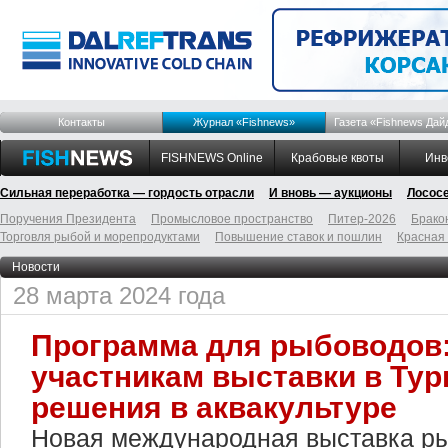
Контакты
Журнал «Fishnews»
Газета «Fishnews Дай
FISHNEWS Online
Крабовые квоты
Инв
Сильная переработка — гордость отрасли
И вновь — аукционы
Лосос
Поручения Президента
Промысловое пространство
Питер-2026
Брако
Торговля рыбой и морепродуктами
Повышение ставок и пошлин
Красная
Новости
28 марта 2024 года
Программа для рыбоводов:
участникам выставки в Тур
решения в аквакультуре
Новая международная выставка р