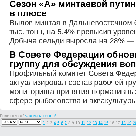
Сезон «А» минтаевой пути
в плюсе
Вылов минтая в Дальневосточном 
тыс. тонн, на 5,4% превысив урове
Добыча сельди выросла на 28% — д
В Совете Федерации обнов
группу для обсуждения во
Профильный комитет Совета Феде
актуализировал состав рабочей гр
мониторинга принятия нормативных
сфере рыболовства и аквакультуры
Поиск по дате /
Календарь новостей
1
2
3
4
5
6
7
8
9
10
11
12
13
14
15
16
17
18
19
2