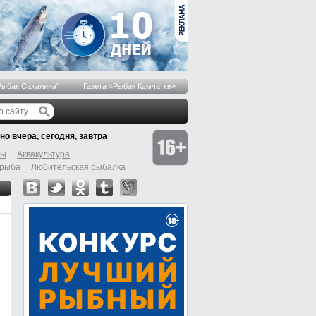
Рыбак Сахалина"
Газета «Рыбак Камчатки»
но вчера, сегодня, завтра
бы
Аквакультура
 рыба
Любительская рыбалка