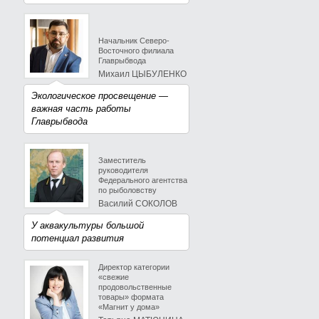
Начальник Северо-
Восточного филиала
Главрыбвода
Михаил ЦЫБУЛЕНКО
Экологическое просвещение —
важная часть работы
Главрыбвода
Заместитель
руководителя
Федерального агентства
по рыболовству
Василий СОКОЛОВ
У аквакультуры большой
потенциал развития
Директор категории
«свежие
продовольственные
товары» формата
«Магнит у дома»