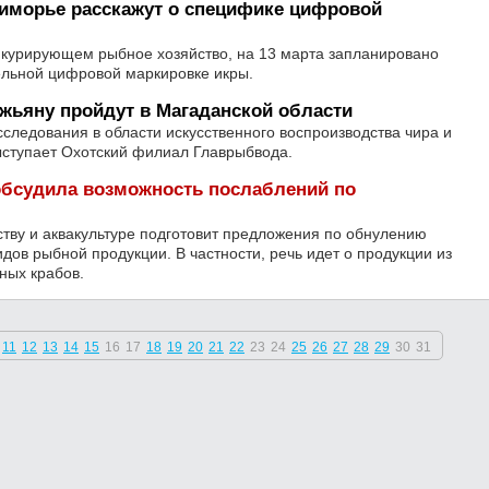
иморье расскажут о специфике цифровой
 курирующем рыбное хозяйство, на 13 марта запланировано
ельной цифровой маркировке икры.
жьяну пройдут в Магаданской области
сследования в области искусственного воспроизводства чира и
ыступает Охотский филиал Главрыбвода.
бсудила возможность послаблений по
тву и аквакультуре подготовит предложения по обнулению
дов рыбной продукции. В частности, речь идет о продукции из
дных крабов.
11
12
13
14
15
16
17
18
19
20
21
22
23
24
25
26
27
28
29
30
31