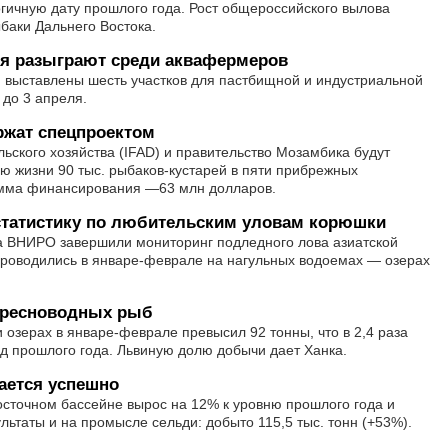
гичную дату прошлого года. Рост общероссийского вылова
баки Дальнего Востока.
я разыграют среди аквафермеров
н выставлены шесть участков для пастбищной и индустриальной
 до 3 апреля.
жат спецпроектом
ского хозяйства (IFAD) и правительство Мозамбика будут
ю жизни 90 тыс. рыбаков-кустарей в пяти прибрежных
умма финансирования —63 млн долларов.
статистику по любительским уловам корюшки
 ВНИРО завершили мониторинг подледного лова азиатской
проводились в январе-феврале на нагульных водоемах — озерах
пресноводных рыб
 озерах в январе-феврале превысил 92 тонны, что в 2,4 раза
д прошлого года. Львиную долю добычи дает Ханка.
ается успешно
осточном бассейне вырос на 12% к уровню прошлого года и
ультаты и на промысле сельди: добыто 115,5 тыс. тонн (+53%).