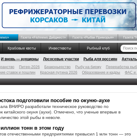
news»
Газета «Fishnews Дайджест»
Газета «Рыбак Приморья»
Газета "
Крабовые квоты
Инвестквоты
Рыбный клуб
И вновь — аукционы
Лососевые участки
Рыба для россиян
Актуаль
ранство
Питер-2026
Браконьерство
Рыбу на биржу
Переработка ры
ие ставок и пошлин
Красная путина 2026
Образование и кадры
ФАС и
стока подготовили пособие по окуню-аухе
ала ВНИРО разработали техническое руководство по
 китайского окуня (аухи). Отмечено, что ученые впервые в
личество этой рыбы в неволе.
иллион тонн в этом году
ов отечественными предприятиями превысил 1 млн тонн — это