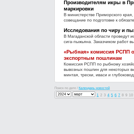
Производителям икры в Пр
маркировки
В министерстве Приморского края,
совещание по подготовке к обязат
Исследования по чиру и пы
В Магаданской области проведут и
сига-пыжьяна. Заказчиком работ в
«Рыбная» комиссия РСПП о
экспортным пошлинам
Комиссия РСПП по рыбному хозяйс
вывозных пошлин для некоторых ви
минтая, трески, иваси и глубоково
Поиск по дате /
Календарь новостей
1
2
3
4
5
6
7
8
9
10