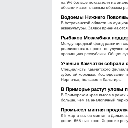
на 9% больше показателя на анало
обеспечивают главным образом ры
Водоемы Нижнего Поволжь
В Астраханской области на аукцио
аквакультуры. Заявки принимаются
Рыбаков Мозамбика поддер
Международный фонд развития сель
реализовывать проект по улучшени
провинциях республики. Общая с
Ученые Камчатки собрали 
Специалисты Камчатского филиала
зубастой корюшки. Исследования 
Нерпичье, Большое и Калыгирь.
В Приморье растут уловы 
В Приморском крае вылов в реках и
больше, чем за аналогичный перио
Промысел минтая продолж
К 5 марта вылов минтая в Дальнев
достиг 665 тыс. тонн. Хорошие рез