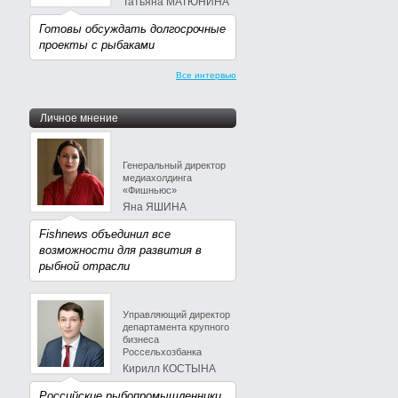
Татьяна МАТЮНИНА
Готовы обсуждать долгосрочные
проекты с рыбаками
Все интервью
Личное мнение
Генеральный директор
медиахолдинга
«Фишньюс»
Яна ЯШИНА
Fishnews объединил все
возможности для развития в
рыбной отрасли
Управляющий директор
департамента крупного
бизнеса
Россельхозбанка
Кирилл КОСТЫНА
Российские рыбопромышленники