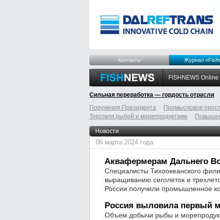
Контакты
Журнал «Fish
FISHNEWS Online
Сильная переработка — гордость отрасли
Поручения Президента
Промысловое прост
Торговля рыбой и морепродуктами
Повышен
odnoklassniki
tumblr
livejournal
Новости
06 марта 2024 года
Аквафермерам Дальнего Во
Специалисты Тихоокеанского фили
выращиванию сеголеток и трехлеток
России получили промышленное ко
Россия выловила первый м
Объем добычи рыбы и морепродукт