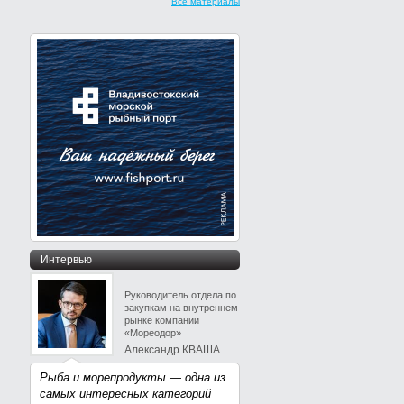
Все материалы
Интервью
Руководитель отдела по
закупкам на внутреннем
рынке компании
«Мореодор»
Александр КВАША
Рыба и морепродукты — одна из
самых интересных категорий