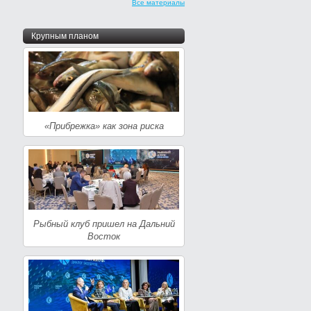
Все материалы
Крупным планом
«Прибрежка» как зона риска
Рыбный клуб пришел на Дальний
Восток