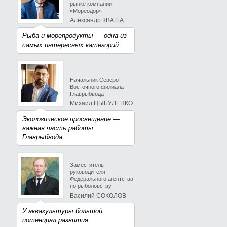
рынке компании
«Мореодор»
Александр КВАША
Рыба и морепродукты — одна из
самых интересных категорий
Начальник Северо-
Восточного филиала
Главрыбвода
Михаил ЦЫБУЛЕНКО
Экологическое просвещение —
важная часть работы
Главрыбвода
Заместитель
руководителя
Федерального агентства
по рыболовству
Василий СОКОЛОВ
У аквакультуры большой
потенциал развития