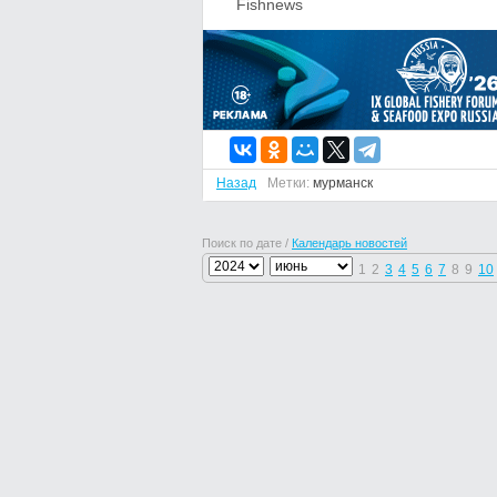
Fishnews
Назад
Метки:
мурманск
Поиск по дате /
Календарь новостей
1
2
3
4
5
6
7
8
9
10