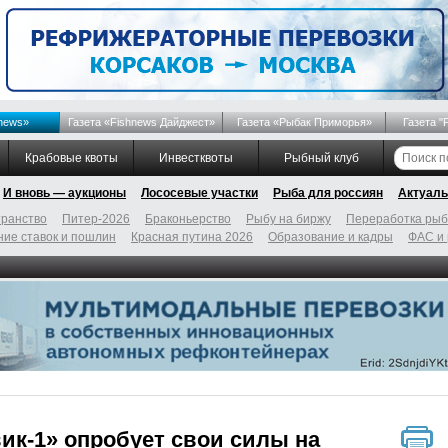
news»
Газета «Fishnews Дайджест»
Газета «Рыбак Приморья»
Газета "
Крабовые квоты
Инвестквоты
Рыбный клуб
И вновь — аукционы
Лососевые участки
Рыба для россиян
Актуаль
ранство
Питер-2026
Браконьерство
Рыбу на биржу
Переработка ры
ие ставок и пошлин
Красная путина 2026
Образование и кадры
ФАС и
ик-1» опробует свои силы на