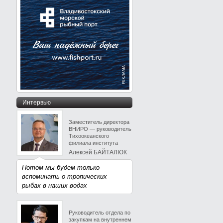
Интервью
Заместитель директора
ВНИРО — руководитель
Тихоокеанского
филиала института
Алексей БАЙТАЛЮК
Потом мы будем только
вспоминать о тропических
рыбах в наших водах
Руководитель отдела по
закупкам на внутреннем