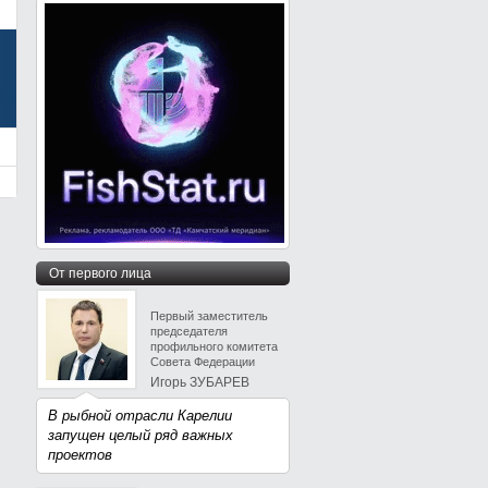
От первого лица
Первый заместитель
председателя
профильного комитета
Совета Федерации
Игорь ЗУБАРЕВ
В рыбной отрасли Карелии
запущен целый ряд важных
проектов