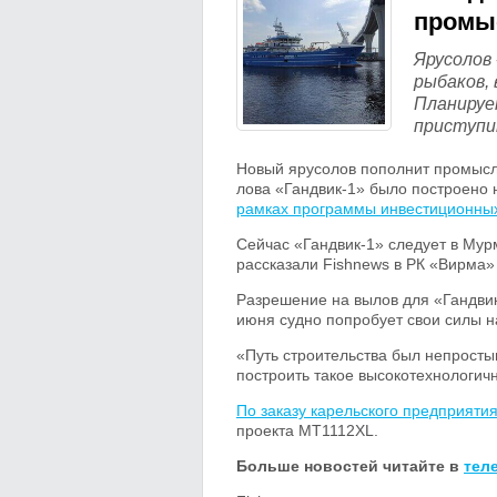
промы
Ярусолов 
рыбаков, 
Планируе
приступи
Новый ярусолов пополнит промысл
лова «Гандвик-1» было построено 
рамках программы инвестиционных
Сейчас «Гандвик-1» следует в Мур
рассказали Fishnews в РК «Вирма»
Разрешение на вылов для «Гандвик
июня судно попробует свои силы н
«Путь строительства был непросты
построить такое высокотехнологич
По заказу карельского предприяти
проекта MT1112XL.
Больше новостей читайте в
тел