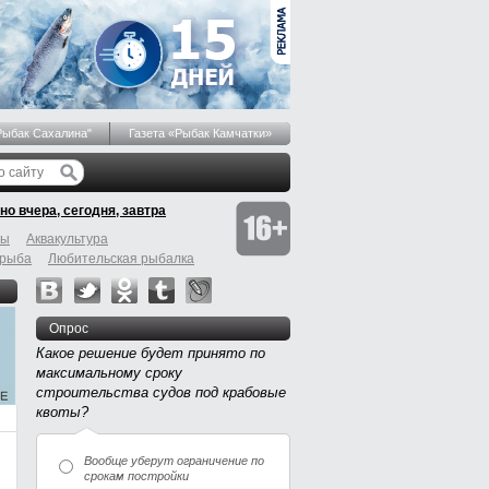
Рыбак Сахалина"
Газета «Рыбак Камчатки»
но вчера, сегодня, завтра
бы
Аквакультура
 рыба
Любительская рыбалка
Опрос
Какое решение будет принято по
максимальному сроку
строительства судов под крабовые
квоты?
Вообще уберут ограничение по
срокам постройки