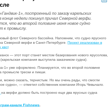
сле
«Гандвик-1», построенный по заказу карельских
в конце недели покинул причал Северной верфи.
тся, что во второй половине июня новое судно
т к промыслу.
овый флот Северного бассейна. Напомним, что судно ярусного
на Северной верфи в Санкт-Петербурге.
Проект реализован в
 квот
.
манск — этот порт станет местом базирования нового ярусолова,
 (карельская компания выступила заказчиком судна).
а-1» уже оформлено. Планируется, что во второй половине
а промысле трески и пикши.
м, можно сказать, тернистым. Но мы очень рады, что смогли
ное судно», — отметил собственник компании Игорь Чевычало.
я
на верфи должно быть построено еще два ярусных судна
еграм-канале Fishnews
.