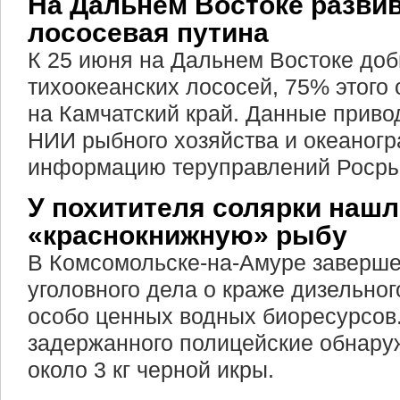
На Дальнем Востоке разви
лососевая путина
К 25 июня на Дальнем Востоке доб
тихоокеанских лососей, 75% этого
на Камчатский край. Данные приво
НИИ рыбного хозяйства и океаногр
информацию теруправлений Росры
У похитителя солярки нашл
«краснокнижную» рыбу
В Комсомольске-на-Амуре заверш
уголовного дела о краже дизельног
особо ценных водных биоресурсов
задержанного полицейские обнаруж
около 3 кг черной икры.