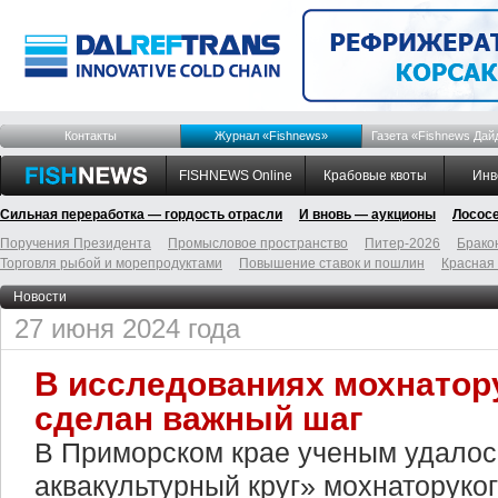
Контакты
Журнал «Fishnews»
Газета «Fishnews Дай
FISHNEWS Online
Крабовые квоты
Инв
Сильная переработка — гордость отрасли
И вновь — аукционы
Лосос
Поручения Президента
Промысловое пространство
Питер-2026
Брако
Торговля рыбой и морепродуктами
Повышение ставок и пошлин
Красная
Новости
27 июня 2024 года
В исследованиях мохнатор
сделан важный шаг
В Приморском крае ученым удалос
аквакультурный круг» мохнаторуког